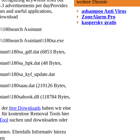
weitere Dienste
-3 advertisements per day
Provides
ars and useful applications,
ashampoo Anti Virus
 download
ZoneAlarm Pro
kaspersky gratis
\\180search Assistant
\\180search Assistant\\180sa.exe
stant\\180sa_gdf.dat (6853 Bytes,
stant\\180sa_hpk.dat (48 Bytes,
stant\\180sa_kyf_update.dat
stant\\180saau.dat (219126 Bytes,
stant\\180sahook.dll (118784 Bytes,
h der
free Downloads
haben wir eine
 für kostenlose Removal Tools hier
Tool
suchen und downloaden oder
men. Ebenfalls Informativ hierzu
sen