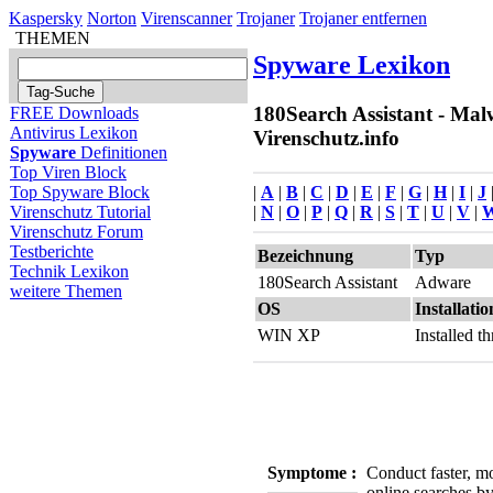
Kaspersky
Norton
Virenscanner
Trojaner
Trojaner entfernen
THEMEN
Spyware Lexikon
180Search Assistant - Mal
FREE Downloads
Antivirus Lexikon
Virenschutz.info
Spyware
Definitionen
Top Viren Block
|
A
|
B
|
C
|
D
|
E
|
F
|
G
|
H
|
I
|
J
Top Spyware Block
|
N
|
O
|
P
|
Q
|
R
|
S
|
T
|
U
|
V
|
Virenschutz Tutorial
Virenschutz Forum
Testberichte
Bezeichnung
Typ
Technik Lexikon
180Search Assistant
Adware
weitere Themen
OS
Installatio
WIN XP
Installed 
Symptome :
Conduct faster, m
online searches b