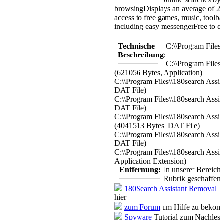
browsing
Displays an average of 2
access to free games, music, toolb
including easy messenger
Free to
Technische
C:\\Program Files
Beschreibung:
C:\\Program Files
(621056 Bytes, Application)
C:\\Program Files\\180search Assi
DAT File)
C:\\Program Files\\180search Assi
DAT File)
C:\\Program Files\\180search Assi
(4041513 Bytes, DAT File)
C:\\Program Files\\180search Assi
DAT File)
C:\\Program Files\\180search Assi
Application Extension)
Entfernung:
In unserer Bereic
Rubrik geschaffen
180Search Assistant Removal 
hier
zum Forum
um Hilfe zu bekom
Spyware
Tutorial zum Nachle