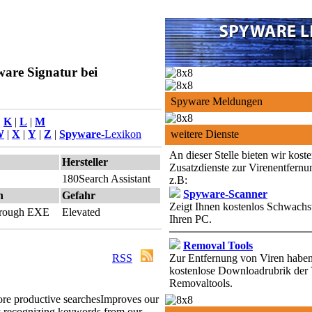
ware Signatur bei
Spyware Meldungen
|
K
|
L
|
M
W
|
X
|
Y
|
Z
|
Spyware
-Lexikon
weitere Dienste
An dieser Stelle bieten wir kost
Hersteller
Zusatzdienste zur Virenentfernu
180Search Assistant
z.B:
Spyware-Scanner
n
Gefahr
Zeigt Ihnen kostenlos Schwachst
through EXE
Elevated
Ihren PC.
Removal Tools
RSS
Zur Entfernung von Viren haben 
kostenlose Downloadrubrik der 
Removaltools.
ore productive searches
Improves our
y recognizing keywords from our