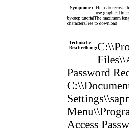
Symptome :
Helps to recover l
use graphical inte
by-step tutorial
The maximum lengt
characters
Free to download
Technische
C:\\Pr
Beschreibung:
Files\
Password Re
C:\\Document
Settings\\sapn
Menu\\Progr
Access Passw