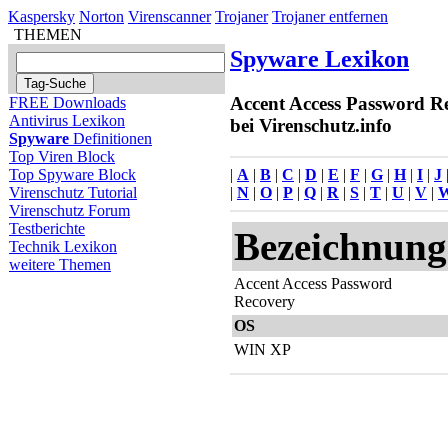
Kaspersky
Norton
Virenscanner
Trojaner
Trojaner entfernen
THEMEN
Spyware Lexikon
Accent Access Password R
FREE Downloads
Antivirus Lexikon
bei Virenschutz.info
Spyware
Definitionen
Top Viren Block
|
A
|
B
|
C
|
D
|
E
|
F
|
G
|
H
|
I
|
J
Top Spyware Block
|
N
|
O
|
P
|
Q
|
R
|
S
|
T
|
U
|
V
|
Virenschutz Tutorial
Virenschutz Forum
Testberichte
Bezeichnung
Technik Lexikon
weitere Themen
Accent Access Password
Recovery
OS
WIN XP