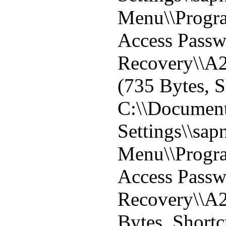
Menu\\Progr
Access Pass
Recovery\\A
(735 Bytes, S
C:\\Document
Settings\\sapn
Menu\\Progr
Access Pass
Recovery\\A2
Bytes, Shortc