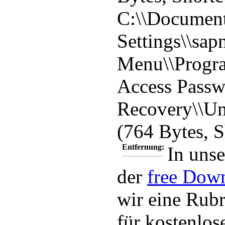
C:\\Document
Settings\\sapn
Menu\\Progr
Access Pass
Recovery\\Uni
(764 Bytes, S
Entfernung:
In unse
der
free Dow
wir eine Rubr
für kostenlo