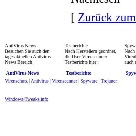
[
Zurück zum
AntiVirus News
Testberichte
Spywa
Besuchen Sie auch den
Nach Herstellern geordnet,
Nach 
tagesaktuellen Antivirus
die User Virenscanner
Viren
News Bereich
Testberichte hier :
auch e
AntiVirus News
Testberichte
Spyw
Virenschutz
|
Antivirus
|
Virenscanner
|
Spyware
|
Trojaner
Windows-Tweaks.info