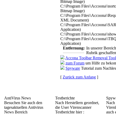
Bitmap Image)
C:\\Program Files\\Accoona\\nor
Bitmap Image)
C:\\Program Files\\Accoona\\Req
XML Document)
C:\\Program Files\\Accoona\\SA
Application)
C:\\Program Files\\Accoona\\show
C:\\Program Files\\Accoona\\TB
Application)
Entfernung:
In unserer Bereic
Rubrik geschaffen
Accona Toolbar Removal Tool
zum Forum
um Hilfe zu bekom
Spyware
Tutorial zum Nachle
[
Zurück zum Anfang
]
AntiVirus News
Testberichte
Spywa
Besuchen Sie auch den
Nach Herstellern geordnet,
Nach 
tagesaktuellen Antivirus
die User Virenscanner
Viren
News Bereich
Testberichte hier :
auch e