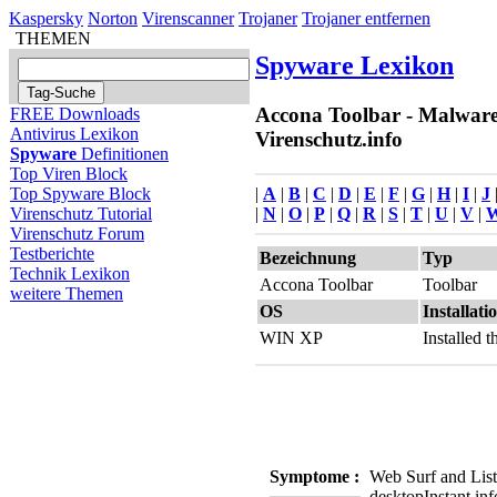
Kaspersky
Norton
Virenscanner
Trojaner
Trojaner entfernen
THEMEN
Spyware Lexikon
Accona Toolbar - Malware
FREE Downloads
Antivirus Lexikon
Virenschutz.info
Spyware
Definitionen
Top Viren Block
|
A
|
B
|
C
|
D
|
E
|
F
|
G
|
H
|
I
|
J
Top Spyware Block
|
N
|
O
|
P
|
Q
|
R
|
S
|
T
|
U
|
V
|
Virenschutz Tutorial
Virenschutz Forum
Testberichte
Bezeichnung
Typ
Technik Lexikon
Accona Toolbar
Toolbar
weitere Themen
OS
Installati
WIN XP
Installed
Symptome :
Web Surf and Lis
desktop
Instant in