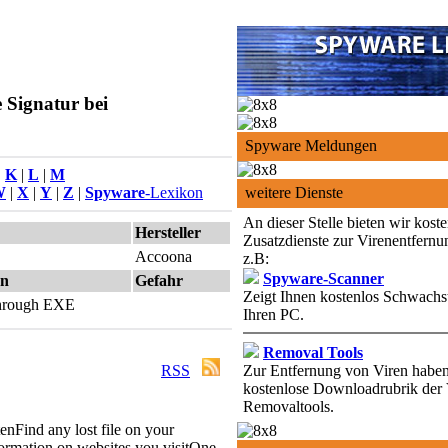
 Signatur bei
Spyware Meldungen
|
K
|
L
|
M
W
|
X
|
Y
|
Z
|
Spyware
-Lexikon
weitere Dienste
An dieser Stelle bieten wir kost
Hersteller
Zusatzdienste zur Virenentfernu
Accoona
z.B:
Spyware-Scanner
on
Gefahr
Zeigt Ihnen kostenlos Schwachst
 through EXE
Ihren PC.
Removal Tools
RSS
Zur Entfernung von Viren haben 
kostenlose Downloadrubrik der 
Removaltools.
ten
Find any lost file on your
formation on websites you visit
One-