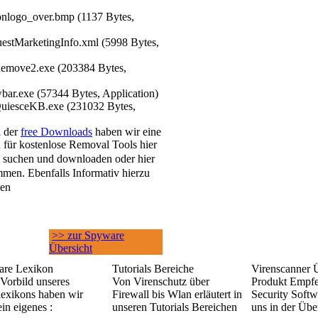
tonlogo_over.bmp (1137 Bytes,
uestMarketingInfo.xml (5998 Bytes,
Remove2.exe (203384 Bytes,
bar.exe (57344 Bytes, Application)
QuiesceKB.exe (231032 Bytes,
h der
free Downloads
haben wir eine
 für kostenlose Removal Tools hier
suchen und downloaden oder hier
men. Ebenfalls Informativ hierzu
sen
>> zur Spyware
Übersicht
re Lexikon
Tutorials Bereiche
Virenscanner 
Vorbild unseres
Von Virenschutz über
Produkt Empf
lexikons haben wir
Firewall bis Wlan erläutert in
Security Softw
in eigenes :
unseren Tutorials Bereichen
uns in der Übe