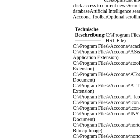
click access to current news
Searc
database
Artificial Intelligence se
Accoona Toolbar
Optional scroll
Technische
Beschreibung:
C:\\Program Files
HST File)
C:\\Program Files\\Accoona\\acac
C:\\Program Files\\Accoona\\ASea
Application Extension)
C:\\Program Files\\Accoona\\atool
Extension)
C:\\Program Files\\Accoona\\AT
Document)
C:\\Program Files\\Accoona\\ATTS
Extension)
C:\\Program Files\\Accoona\\i_ico
C:\\Program Files\\Accoona\\icon-
C:\\Program Files\\Accoona\\icon-
C:\\Program Files\\Accoona\\IN
Document)
C:\\Program Files\\Accoona\\nort
Bitmap Image)
C:\\Program Files\\Accoona\\nort