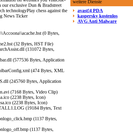
weitere Dienste
h our exclusive Dun & Bradstreet
arch technology
Play chess against the
avast!4 PDA
ing News Ticker
kaspersky kostenlos
AVG Anti Malware
\\Accoona\\acache.hst (0 Bytes,
he2.hst (32 Bytes, HST File)
rchAssist.dll (131072 Bytes,
bar.dll (577536 Bytes, Application
oolbarConfig.xml (474 Bytes, XML
.dll (245760 Bytes, Application
n.avi (7168 Bytes, Video Clip)
a.ico (2238 Bytes, Icon)
sa.ico (2238 Bytes, Icon)
STALL1.LOG (19184 Bytes, Text
onlogo_click.bmp (1137 Bytes,
onlogo_off.bmp (1137 Bytes,