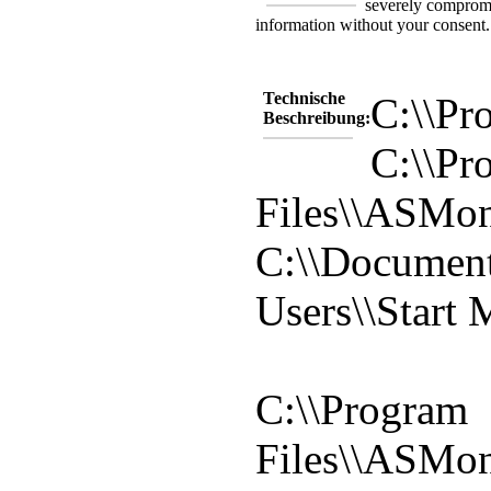
severely compromi
information without your consent.
Technische
C:\\Pr
Beschreibung:
C:\\Pr
Files\\ASMon
C:\\Document
Users\\Start 
C:\\Program
Files\\ASMon