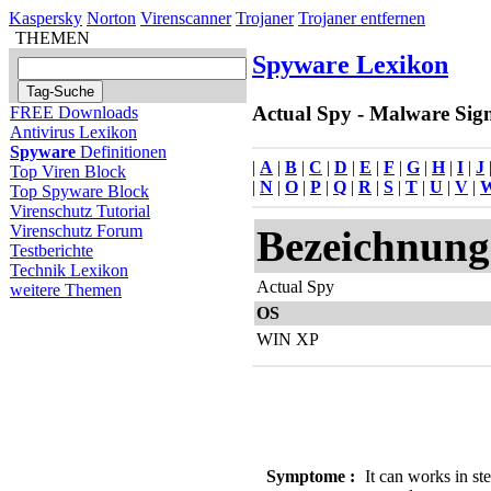
Kaspersky
Norton
Virenscanner
Trojaner
Trojaner entfernen
THEMEN
Spyware Lexikon
Actual Spy - Malware Sign
FREE Downloads
Antivirus Lexikon
Spyware
Definitionen
|
A
|
B
|
C
|
D
|
E
|
F
|
G
|
H
|
I
|
J
Top Viren Block
|
N
|
O
|
P
|
Q
|
R
|
S
|
T
|
U
|
V
|
Top Spyware Block
Virenschutz Tutorial
Virenschutz Forum
Bezeichnung
Testberichte
Technik Lexikon
Actual Spy
weitere Themen
OS
WIN XP
Symptome :
It can works in st