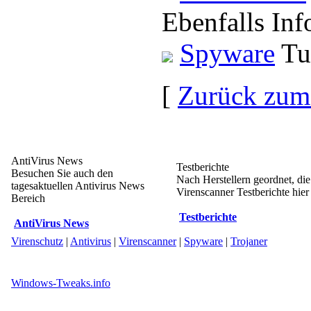
Ebenfalls Inf
Spyware
Tu
[
Zurück zum
AntiVirus News
Testberichte
Besuchen Sie auch den
Nach Herstellern geordnet, di
tagesaktuellen Antivirus News
Virenscanner Testberichte hier 
Bereich
Testberichte
AntiVirus News
Virenschutz
|
Antivirus
|
Virenscanner
|
Spyware
|
Trojaner
Windows-Tweaks.info