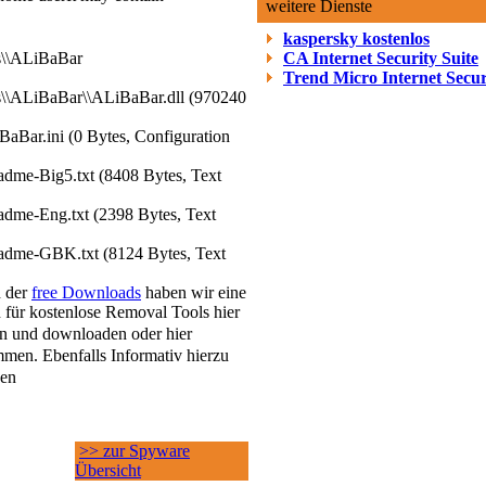
weitere Dienste
kaspersky kostenlos
es\\ALiBaBar
CA Internet Security Suite
Trend Micro Internet Secur
es\\ALiBaBar\\ALiBaBar.dll (970240
BaBar.ini (0 Bytes, Configuration
adme-Big5.txt (8408 Bytes, Text
adme-Eng.txt (2398 Bytes, Text
adme-GBK.txt (8124 Bytes, Text
h der
free Downloads
haben wir eine
 für kostenlose Removal Tools hier
n und downloaden oder hier
men. Ebenfalls Informativ hierzu
sen
>> zur Spyware
Übersicht