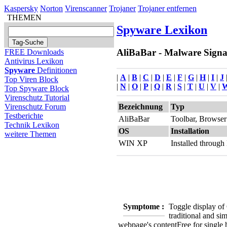
Kaspersky
Norton
Virenscanner
Trojaner
Trojaner entfernen
THEMEN
Spyware Lexikon
AliBaBar - Malware Signat
FREE Downloads
Antivirus Lexikon
Spyware
Definitionen
|
A
|
B
|
C
|
D
|
E
|
F
|
G
|
H
|
I
|
J
Top Viren Block
|
N
|
O
|
P
|
Q
|
R
|
S
|
T
|
U
|
V
|
Top Spyware Block
Virenschutz Tutorial
Bezeichnung
Typ
Virenschutz Forum
Testberichte
AliBaBar
Toolbar, Browser
Technik Lexikon
OS
Installation
weitere Themen
WIN XP
Installed throug
Symptome :
Toggle display o
traditional and si
webpage's content
Free for single