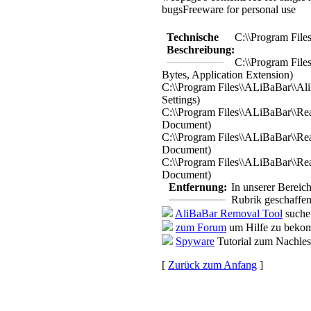
bugs
Freeware for personal use
Technische
C:\\Program Fil
Beschreibung:
C:\\Program Fil
Bytes, Application Extension)
C:\\Program Files\\ALiBaBar\\Ali
Settings)
C:\\Program Files\\ALiBaBar\\Re
Document)
C:\\Program Files\\ALiBaBar\\Re
Document)
C:\\Program Files\\ALiBaBar\\Re
Document)
Entfernung:
In unserer Bereic
Rubrik geschaffen
AliBaBar Removal Tool
suche
zum Forum
um Hilfe zu bekom
Spyware
Tutorial zum Nachle
[
Zurück zum Anfang
]