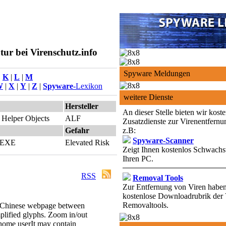
ur bei Virenschutz.info
Spyware Meldungen
|
K
|
L
|
M
W
|
X
|
Y
|
Z
|
Spyware
-Lexikon
weitere Dienste
Hersteller
An dieser Stelle bieten wir kost
 Helper Objects
ALF
Zusatzdienste zur Virenentfernu
Gefahr
z.B:
Spyware-Scanner
h EXE
Elevated Risk
Zeigt Ihnen kostenlos Schwachst
Ihren PC.
RSS
Removal Tools
Zur Entfernung von Viren haben 
kostenlose Downloadrubrik der 
Removaltools.
f Chinese webpage between
mplified glyphs.
Zoom in/out
 home user
It may contain