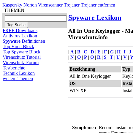
Kaspersky
Norton
Virenscanner
Trojaner
Trojaner entfernen
THEMEN
Spyware Lexikon
All In One Keylogger - Ma
FREE Downloads
Antivirus Lexikon
Virenschutz.info
Spyware
Definitionen
Top Viren Block
|
A
|
B
|
C
|
D
|
E
|
F
|
G
|
H
|
I
|
J
Top Spyware Block
|
N
|
O
|
P
|
Q
|
R
|
S
|
T
|
U
|
V
|
Virenschutz Tutorial
Virenschutz Forum
Testberichte
Bezeichnung
Typ
Technik Lexikon
All In One Keylogger
Keyl
weitere Themen
OS
Insta
WIN XP
Insta
Symptome :
Records instant m
usage.
Captures sc