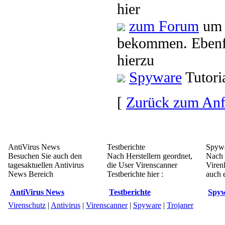
hier
zum Forum
um 
bekommen. Ebenfa
hierzu
Spyware
Tutori
[
Zurück zum An
AntiVirus News
Testberichte
Spywa
Besuchen Sie auch den
Nach Herstellern geordnet,
Nach 
tagesaktuellen Antivirus
die User Virenscanner
Viren
News Bereich
Testberichte hier :
auch e
AntiVirus News
Testberichte
Spyw
Virenschutz
|
Antivirus
|
Virenscanner
|
Spyware
|
Trojaner