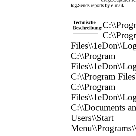
log.
Sends reports by e-mail.
Technische
C:\\Prog
Beschreibung:
C:\\Prog
Files\\1eDon\\Lo
C:\\Program
Files\\1eDon\\Lo
C:\\Program Files
C:\\Program
Files\\1eDon\\Log
C:\\Documents and
Users\\Start
Menu\\Programs\\