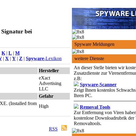
Signatur bei
Spyware Meldungen
|
K
|
L
|
M
W
|
X
|
Y
|
Z
|
Spyware
-Lexikon
weitere Dienste
An dieser Stelle bieten wir kost
Hersteller
Zusatzdienste zur Virenentfernu
eXact
z.B:
Advertising
Spyware-Scanner
LLC
Zeigt Ihnen kostenlos Schwachst
Ihren PC.
Gefahr
XE. (Installed from
High
Removal Tools
Zur Entfernung von Viren haben 
kostenlose Downloadrubrik der 
Removaltools.
RSS