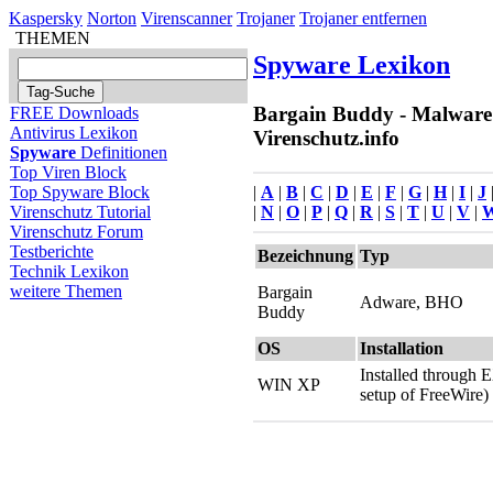
Kaspersky
Norton
Virenscanner
Trojaner
Trojaner entfernen
THEMEN
Spyware Lexikon
Bargain Buddy - Malware 
FREE Downloads
Antivirus Lexikon
Virenschutz.info
Spyware
Definitionen
Top Viren Block
|
A
|
B
|
C
|
D
|
E
|
F
|
G
|
H
|
I
|
J
Top Spyware Block
|
N
|
O
|
P
|
Q
|
R
|
S
|
T
|
U
|
V
|
Virenschutz Tutorial
Virenschutz Forum
Testberichte
Bezeichnung
Typ
Technik Lexikon
weitere Themen
Bargain
Adware, BHO
Buddy
OS
Installation
Installed through E
WIN XP
setup of FreeWire)