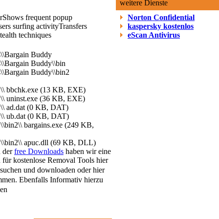
weitere Dienste
r
Shows frequent popup
Norton Confidential
ers surfing activity
Transfers
kaspersky kostenlos
tealth techniques
eScan Antivirus
s\\Bargain Buddy
s\\Bargain Buddy\\bin
s\\Bargain Buddy\\bin2
y\\ bbchk.exe (13 KB, EXE)
\\ uninst.exe (36 KB, EXE)
\\ ad.dat (0 KB, DAT)
\\ ub.dat (0 KB, DAT)
\\bin2\\ bargains.exe (249 KB,
\\bin2\\ apuc.dll (69 KB, DLL)
h der
free Downloads
haben wir eine
 für kostenlose Removal Tools hier
suchen und downloaden oder hier
men. Ebenfalls Informativ hierzu
sen