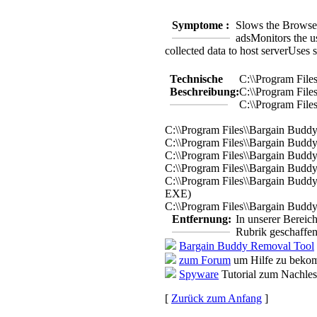
Symptome :
Slows the Browse
ads
Monitors the us
collected data to host server
Uses s
Technische
C:\\Program File
Beschreibung:
C:\\Program File
C:\\Program File
C:\\Program Files\\Bargain Budd
C:\\Program Files\\Bargain Buddy
C:\\Program Files\\Bargain Buddy
C:\\Program Files\\Bargain Buddy
C:\\Program Files\\Bargain Buddy
EXE)
C:\\Program Files\\Bargain Buddy
Entfernung:
In unserer Bereic
Rubrik geschaffen
Bargain Buddy Removal Tool
zum Forum
um Hilfe zu bekom
Spyware
Tutorial zum Nachle
[
Zurück zum Anfang
]