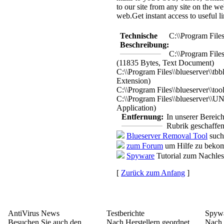
to our site from any site on the we
web.
Get instant access to useful l
Technische
C:\\Program Files
Beschreibung:
C:\\Program Fil
(11835 Bytes, Text Document)
C:\\Program Files\\blueserver\\tbb
Extension)
C:\\Program Files\\blueserver\\too
C:\\Program Files\\blueserver\
Application)
Entfernung:
In unserer Bereic
Rubrik geschaffen
Blueserver Removal Tool
such
zum Forum
um Hilfe zu bekom
Spyware
Tutorial zum Nachle
[
Zurück zum Anfang
]
AntiVirus News
Testberichte
Spywa
Besuchen Sie auch den
Nach Herstellern geordnet,
Nach 