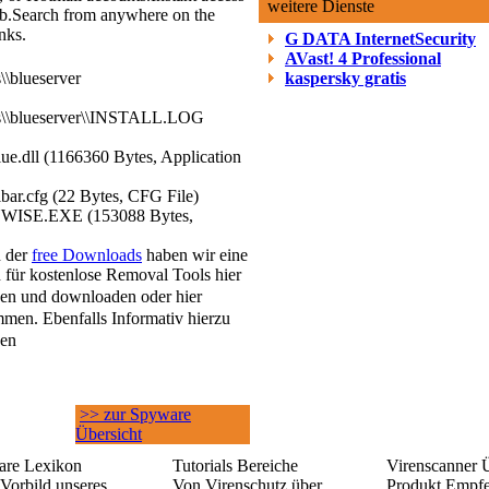
weitere Dienste
b.
Search from anywhere on the
inks.
G DATA InternetSecurity
AVast! 4 Professional
\\blueserver
kaspersky gratis
es\\blueserver\\INSTALL.LOG
lue.dll (1166360 Bytes, Application
lbar.cfg (22 Bytes, CFG File)
\UNWISE.EXE (153088 Bytes,
h der
free Downloads
haben wir eine
 für kostenlose Removal Tools hier
en und downloaden oder hier
men. Ebenfalls Informativ hierzu
sen
>> zur Spyware
Übersicht
re Lexikon
Tutorials Bereiche
Virenscanner 
Vorbild unseres
Von Virenschutz über
Produkt Empf