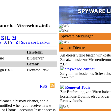
tur bei Virenschutz.info
Spyware Meldungen
|
K
|
L
|
M
W
|
X
|
Y
|
Z
|
Spyware
-Lexikon
weitere Dienste
Hersteller
An dieser Stelle bieten wir kost
are
Blueserver
Zusatzdienste zur Virenentfernu
Gefahr
z.B:
Spyware-Scanner
ough EXE
Elevated Risk
Zeigt Ihnen kostenlos Schwachst
Ihren PC.
RSS
Removal Tools
Zur Entfernung von Viren haben 
kostenlose Downloadrubrik der 
Removaltools.
cleaner, a history cleaner, and a
notified when you receive new e-
 or Hotmail accounts.
Instant access