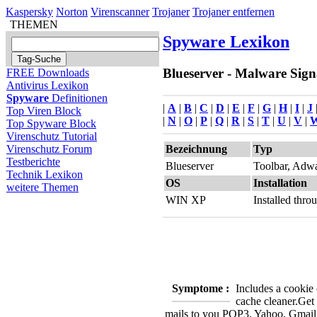
Kaspersky
Norton
Virenscanner
Trojaner
Trojaner entfernen
THEMEN
Spyware Lexikon
Blueserver - Malware Signa
FREE Downloads
Antivirus Lexikon
Spyware
Definitionen
|
A
|
B
|
C
|
D
|
E
|
F
|
G
|
H
|
I
|
J
Top Viren Block
|
N
|
O
|
P
|
Q
|
R
|
S
|
T
|
U
|
V
|
Top Spyware Block
Virenschutz Tutorial
Bezeichnung
Typ
Virenschutz Forum
Testberichte
Blueserver
Toolbar, Adw
Technik Lexikon
OS
Installation
weitere Themen
WIN XP
Installed thr
Symptome :
Includes a cookie 
cache cleaner.
Get 
mails to you POP3, Yahoo, Gmail,