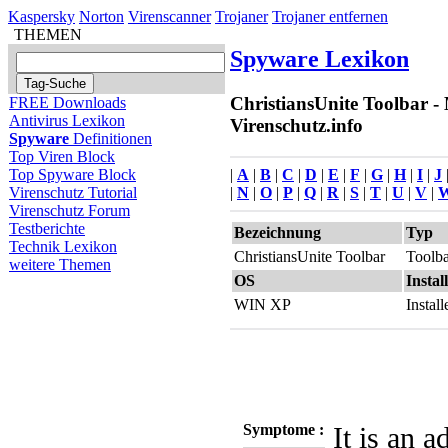
Kaspersky
Norton
Virenscanner
Trojaner
Trojaner entfernen
THEMEN
Spyware Lexikon
ChristiansUnite Toolbar -
FREE Downloads
Antivirus Lexikon
Virenschutz.info
Spyware
Definitionen
Top Viren Block
|
A
|
B
|
C
|
D
|
E
|
F
|
G
|
H
|
I
|
J
Top Spyware Block
|
N
|
O
|
P
|
Q
|
R
|
S
|
T
|
U
|
V
|
Virenschutz Tutorial
Virenschutz Forum
Testberichte
Bezeichnung
Typ
Technik Lexikon
ChristiansUnite Toolbar
Toolb
weitere Themen
OS
Instal
WIN XP
Instal
Symptome :
It is an 