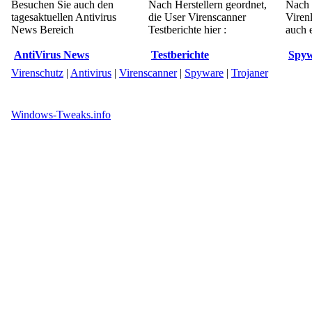
Besuchen Sie auch den
Nach Herstellern geordnet,
Nach 
tagesaktuellen Antivirus
die User Virenscanner
Viren
News Bereich
Testberichte hier :
auch e
AntiVirus News
Testberichte
Spyw
Virenschutz
|
Antivirus
|
Virenscanner
|
Spyware
|
Trojaner
Windows-Tweaks.info