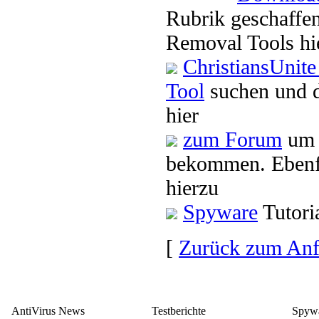
Rubrik geschaffen
Removal Tools hi
ChristiansUnit
Tool
suchen und 
hier
zum Forum
um 
bekommen. Ebenfa
hierzu
Spyware
Tutori
[
Zurück zum An
AntiVirus News
Testberichte
Spywa