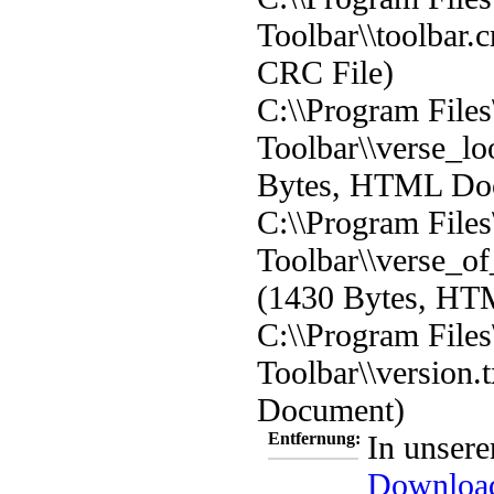
Toolbar\\toolbar.c
CRC File)
C:\\Program Files
Toolbar\\verse_l
Bytes, HTML Do
C:\\Program Files
Toolbar\\verse_o
(1430 Bytes, H
C:\\Program Files
Toolbar\\version.t
Document)
Entfernung:
In unsere
Downloa