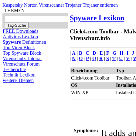
Kaspersky
Norton
Virenscanner
Trojaner
Trojaner entfernen
THEMEN
Spyware Lexikon
Click4.com Toolbar - Malw
FREE Downloads
Antivirus Lexikon
Virenschutz.info
Spyware
Definitionen
Top Viren Block
|
A
|
B
|
C
|
D
|
E
|
F
|
G
|
H
|
I
|
J
Top Spyware Block
|
N
|
O
|
P
|
Q
|
R
|
S
|
T
|
U
|
V
|
Virenschutz Tutorial
Virenschutz Forum
Testberichte
Bezeichnung
Typ
Technik Lexikon
Click4.com Toolbar
Toolbar, 
weitere Themen
OS
Installati
WIN XP
Installed
Symptome :
It adds an