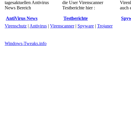
tagesaktuellen Antivirus
die User Virenscanner
Viren
News Bereich
Testberichte hier :
auch e
AntiVirus News
Testberichte
Spyw
Virenschutz
|
Antivirus
|
Virenscanner
|
Spyware
|
Trojaner
Windows-Tweaks.info