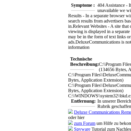
Symptome :
404 Assistance - If
unavailable we wil
Results - In a separate browser w
search results from advertisers ba
in.
Relevant Websites - A site that
viewing is displayed in a separat
may be in the form of text links or
ads.
DeluxeCommunications is no
information
Technische
Beschreibung:
C:\\Program Fil
(134656 Bytes, A
C:\\Program Files\\DeluxeCommu
Bytes, Application Extension)
C:\\Program Files\\DeluxeCommun
Bytes, Application Extension)
C:\\WINDOWS\\system32\\bkd.exe
Entfernung:
In unserer Bereic
Rubrik geschaffen
Deluxe Communications Remo
oder hier
zum Forum
um Hilfe zu bekom
Spyware
Tutorial zum Nachle