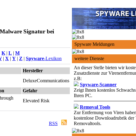
Malware Signatur bei
Spyware Meldungen
|
K
|
L
|
M
W
|
X
|
Y
|
Z
|
Spyware
-Lexikon
weitere Dienste
An dieser Stelle bieten wir kost
Hersteller
Zusatzdienste zur Virenentfernu
z.B:
DeluxeCommunications
Spyware-Scanner
Zeigt Ihnen kostenlos Schwachst
ion
Gefahr
Ihren PC.
 through
Elevated Risk
Removal Tools
Zur Entfernung von Viren haben 
kostenlose Downloadrubrik der 
RSS
Removaltools.