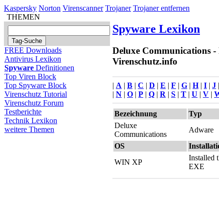
Kaspersky
Norton
Virenscanner
Trojaner
Trojaner entfernen
THEMEN
Spyware Lexikon
Deluxe Communications - 
FREE Downloads
Antivirus Lexikon
Virenschutz.info
Spyware
Definitionen
Top Viren Block
|
A
|
B
|
C
|
D
|
E
|
F
|
G
|
H
|
I
|
J
Top Spyware Block
|
N
|
O
|
P
|
Q
|
R
|
S
|
T
|
U
|
V
|
Virenschutz Tutorial
Virenschutz Forum
Testberichte
Bezeichnung
Typ
Technik Lexikon
Deluxe
weitere Themen
Adware
Communications
OS
Installat
Installed
WIN XP
EXE