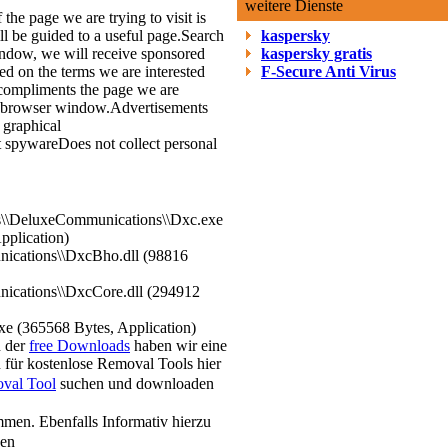
weitere Dienste
 the page we are trying to visit is
l be guided to a useful page.
Search
kaspersky
indow, we will receive sponsored
kaspersky gratis
sed on the terms we are interested
F-Secure Anti Virus
 compliments the page we are
e browser window.
Advertisements
 graphical
t spyware
Does not collect personal
es\\DeluxeCommunications\\Dxc.exe
pplication)
nications\\DxcBho.dll (98816
ications\\DxcCore.dll (294912
 (365568 Bytes, Application)
h der
free Downloads
haben wir eine
 für kostenlose Removal Tools hier
val Tool
suchen und downloaden
men. Ebenfalls Informativ hierzu
sen