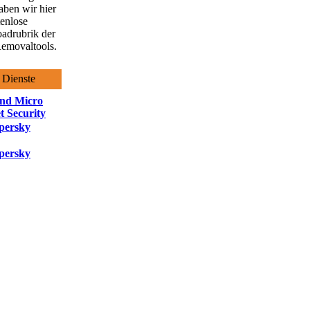
aben wir hier
tenlose
adrubrik der
emovaltools.
 Dienste
nd Micro
t Security
persky
persky