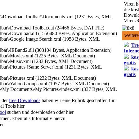
Viren h
die kos
Downlo
es\\Download Toolbar\\Documents.xml (1231 Bytes, XML
Viren-R
lbar\\Download Toolbar.dat (24466 Bytes, DAT File)
lbar\\Download.dll (1556480 Bytes, Application Extension)
weitere
olbar\\Google Image Search.xml (1958 Bytes, XML
Tre
bar\\IEBand2.dll (303104 Bytes, Application Extension)
Interne
olbar\\Movies.xml (1225 Bytes, XML Document)
kas
olbar\\Music.xml (1233 Bytes, XML Document)
gratis
lbar\\Pictures [Same Server].xml (1231 Bytes, XML
kas
gratis
lbar\\Pictures.xml (1232 Bytes, XML Document)
olbar\\Yahoo Groups.xml (1957 Bytes, XML Document)
r\\My Documents\\My Pictures\\index.xml (337 Bytes, XML
h der
free Downloads
haben wir eine Rubrik geschaffen für
l Tools hier
ool
suchen und downloaden oder hier
men. Ebenfalls Informativ hierzu
sen