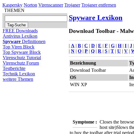
Kaspersky
Norton
Virenscanner
Trojaner
Trojaner entfernen
THEMEN
Spyware Lexikon
Download Toolbar - Malwar
FREE Downloads
Antivirus Lexikon
Spyware
Definitionen
|
A
|
B
|
C
|
D
|
E
|
F
|
G
|
H
|
I
|
J
Top Viren Block
|
N
|
O
|
P
|
Q
|
R
|
S
|
T
|
U
|
V
|
Top Spyware Block
Virenschutz Tutorial
Bezeichnung
T
Virenschutz Forum
Testberichte
Download Toolbar
Ad
Technik Lexikon
OS
In
weitere Themen
WIN XP
In
Symptome :
Closes the browse
host site)
Slows th
to buy the toolbar after trial period