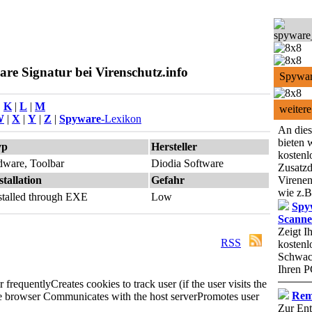
e Signatur bei Virenschutz.info
Spywar
|
K
|
L
|
M
weitere
W
|
X
|
Y
|
Z
|
Spyware
-Lexikon
An dies
bieten 
yp
Hersteller
kostenl
ware, Toolbar
Diodia Software
Zusatzd
stallation
Gefahr
Virenen
wie z.B
stalled through EXE
Low
Spy
Scanne
Zeigt I
RSS
kostenl
Schwach
Ihren P
r frequently
Creates cookies to track user (if the user visits the
Rem
e browser
Communicates with the host server
Promotes user
Zur Ent