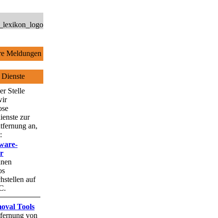
e Meldungen
 Dienste
er Stelle
wir
ose
ienste zur
tfernung an,
:
ware-
r
hnen
os
stellen auf
C.
oval Tools
fernung von