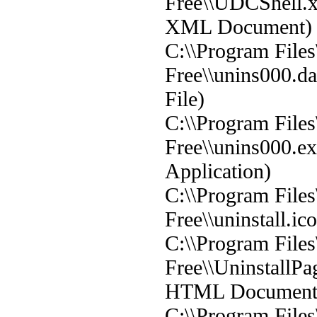
Free\\UDCShell.x
XML Document)
C:\\Program File
Free\\unins000.d
File)
C:\\Program File
Free\\unins000.e
Application)
C:\\Program File
Free\\uninstall.ic
C:\\Program File
Free\\UninstallPa
HTML Document
C:\\Program File