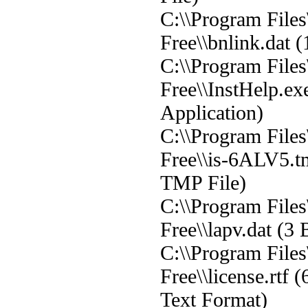
C:\\Program File
Free\\bnlink.dat 
C:\\Program File
Free\\InstHelp.ex
Application)
C:\\Program File
Free\\is-6ALV5.t
TMP File)
C:\\Program File
Free\\lapv.dat (3
C:\\Program File
Free\\license.rtf 
Text Format)