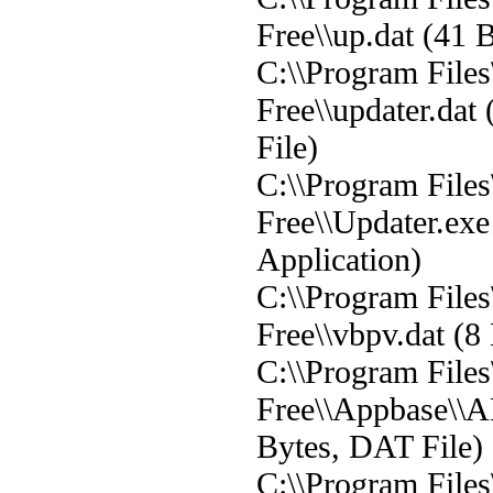
Free\\up.dat (41 
C:\\Program File
Free\\updater.dat
File)
C:\\Program File
Free\\Updater.exe
Application)
C:\\Program File
Free\\vbpv.dat (8
C:\\Program File
Free\\Appbase\\
Bytes, DAT File)
C:\\Program File