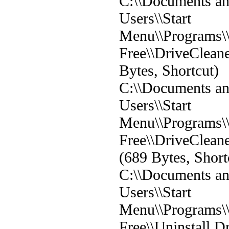
C:\\Documents and
Users\\Start
Menu\\Programs\
Free\\DriveClean
Bytes, Shortcut)
C:\\Documents and
Users\\Start
Menu\\Programs\
Free\\DriveCleane
(689 Bytes, Short
C:\\Documents and
Users\\Start
Menu\\Programs\
Free\\Uninstall D