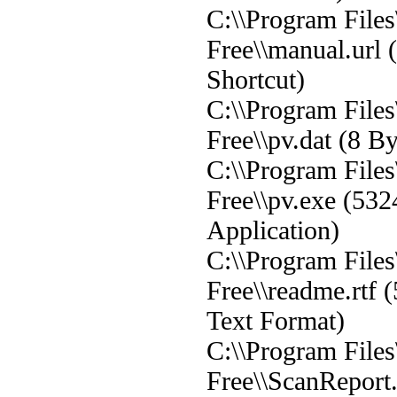
C:\\Program File
Free\\manual.url (
Shortcut)
C:\\Program File
Free\\pv.dat (8 B
C:\\Program File
Free\\pv.exe (532
Application)
C:\\Program File
Free\\readme.rtf 
Text Format)
C:\\Program File
Free\\ScanReport