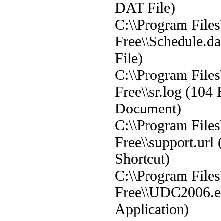
DAT File)
C:\\Program File
Free\\Schedule.d
File)
C:\\Program File
Free\\sr.log (104 
Document)
C:\\Program File
Free\\support.url 
Shortcut)
C:\\Program File
Free\\UDC2006.e
Application)