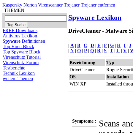
Kaspersky
Norton
Virenscanner
Trojaner
Trojaner entfernen
THEMEN
Spyware Lexikon
DriveCleaner - Malware Si
FREE Downloads
Antivirus Lexikon
Spyware
Definitionen
|
A
|
B
|
C
|
D
|
E
|
F
|
G
|
H
|
I
|
J
Top Viren Block
|
N
|
O
|
P
|
Q
|
R
|
S
|
T
|
U
|
V
|
Top Spyware Block
Virenschutz Tutorial
Bezeichnung
Typ
Virenschutz Forum
Testberichte
DriveCleaner
Rogue Securi
Technik Lexikon
OS
Installation
weitere Themen
WIN XP
Installed thr
Symptome :
Scans and