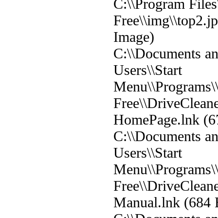
C:\\Program File
Free\\img\\top2.
Image)
C:\\Documents and
Users\\Start
Menu\\Programs\
Free\\DriveClean
HomePage.lnk (67
C:\\Documents and
Users\\Start
Menu\\Programs\
Free\\DriveClean
Manual.lnk (684 B