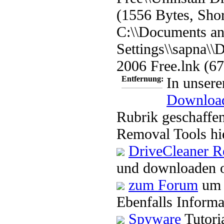
(1556 Bytes, Shor
C:\\Documents a
Settings\\sapna\\
2006 Free.lnk (67
Entfernung:
In unsere
Downloa
Rubrik geschaffen
Removal Tools hi
DriveCleaner R
und downloaden o
zum Forum
um 
Ebenfalls Informa
Spyware
Tutori