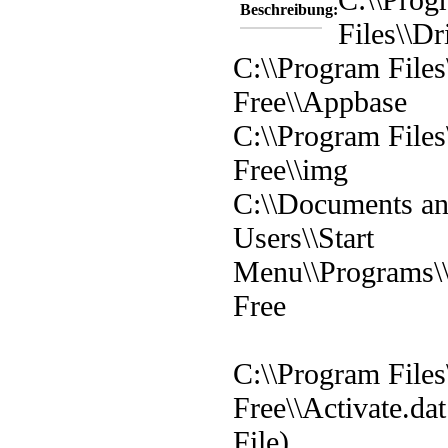
Beschreibung:
Files\\D
C:\\Program File
Free\\Appbase
C:\\Program File
Free\\img
C:\\Documents and
Users\\Start
Menu\\Programs\
Free
C:\\Program File
Free\\Activate.da
File)