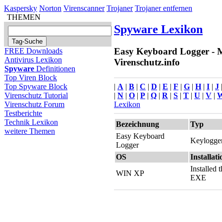
Kaspersky
Norton
Virenscanner
Trojaner
Trojaner entfernen
THEMEN
Spyware Lexikon
Easy Keyboard Logger - M
FREE Downloads
Antivirus Lexikon
Virenschutz.info
Spyware
Definitionen
Top Viren Block
|
A
|
B
|
C
|
D
|
E
|
F
|
G
|
H
|
I
|
J
Top Spyware Block
|
N
|
O
|
P
|
Q
|
R
|
S
|
T
|
U
|
V
|
Virenschutz Tutorial
Lexikon
Virenschutz Forum
Testberichte
Technik Lexikon
Bezeichnung
Typ
weitere Themen
Easy Keyboard
Keylogge
Logger
OS
Installati
Installed 
WIN XP
EXE