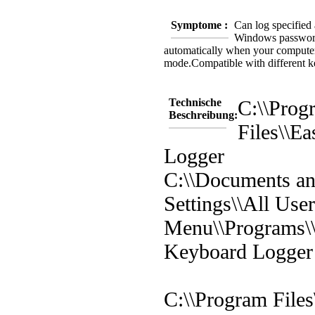
Symptome :
Can log specified 
Windows passwor
automatically when your computer 
mode.
Compatible with different k
Technische
C:\\Prog
Beschreibung:
Files\\E
Logger
C:\\Documents a
Settings\\All User
Menu\\Programs\
Keyboard Logger
C:\\Program Files