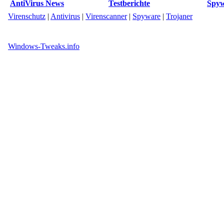
AntiVirus News
Testberichte
Spyw
Virenschutz
|
Antivirus
|
Virenscanner
|
Spyware
|
Trojaner
Windows-Tweaks.info