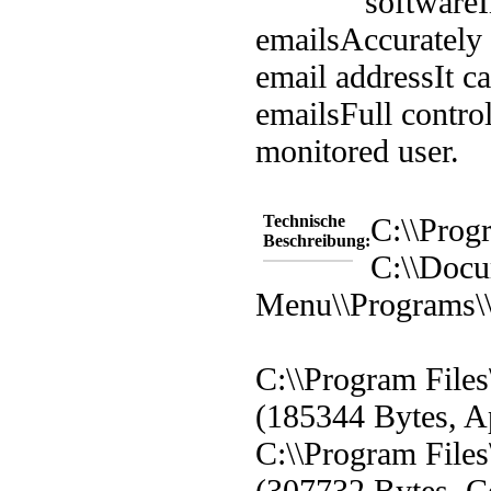
software
I
emails
Accurately 
email address
It 
emails
Full control
monitored user.
Technische
C:\\Prog
Beschreibung:
C:\\Docu
Menu\\Programs\
C:\\Program File
(185344 Bytes, Ap
C:\\Program File
(307732 Bytes, C