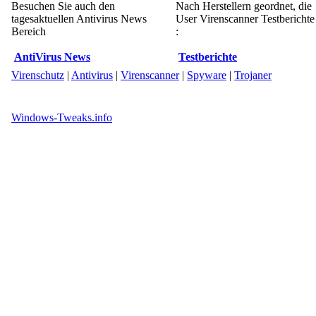
Besuchen Sie auch den
Nach Herstellern geordnet, die
tagesaktuellen Antivirus News
User Virenscanner Testberichte
Bereich
:
AntiVirus News
Testberichte
Virenschutz
|
Antivirus
|
Virenscanner
|
Spyware
|
Trojaner
Windows-Tweaks.info