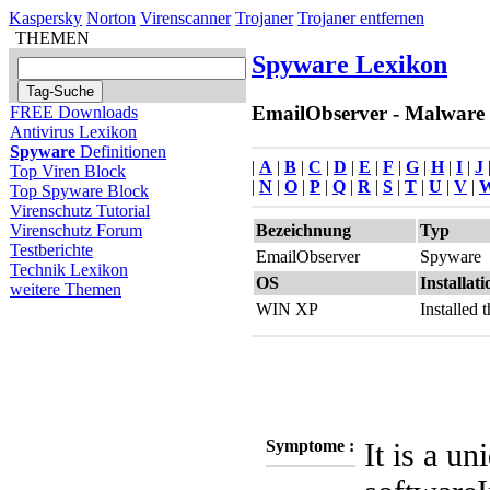
Kaspersky
Norton
Virenscanner
Trojaner
Trojaner entfernen
THEMEN
Spyware Lexikon
EmailObserver - Malware S
FREE Downloads
Antivirus Lexikon
Spyware
Definitionen
|
A
|
B
|
C
|
D
|
E
|
F
|
G
|
H
|
I
|
J
Top Viren Block
|
N
|
O
|
P
|
Q
|
R
|
S
|
T
|
U
|
V
|
Top Spyware Block
Virenschutz Tutorial
Bezeichnung
Typ
Virenschutz Forum
Testberichte
EmailObserver
Spyware
Technik Lexikon
OS
Installati
weitere Themen
WIN XP
Installed
Symptome :
It is a u