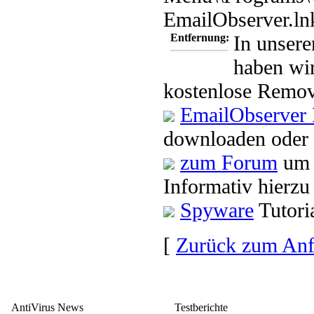
EmailObserver.lnk
Entfernung:
In unsere
haben wir
kostenlose Remov
EmailObserver
downloaden oder 
zum Forum
um 
Informativ hierzu
Spyware
Tutori
[
Zurück zum An
AntiVirus News
Testberichte