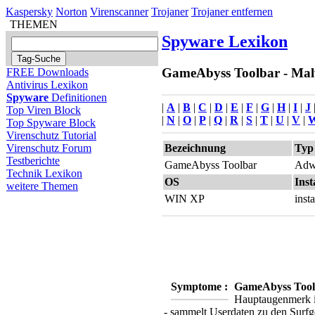
Kaspersky
Norton
Virenscanner
Trojaner
Trojaner entfernen
THEMEN
Spyware Lexikon
GameAbyss Toolbar - Malw
FREE Downloads
Antivirus Lexikon
Spyware
Definitionen
|
A
|
B
|
C
|
D
|
E
|
F
|
G
|
H
|
I
|
J
Top Viren Block
|
N
|
O
|
P
|
Q
|
R
|
S
|
T
|
U
|
V
|
Top Spyware Block
Virenschutz Tutorial
Bezeichnung
Typ
Virenschutz Forum
Testberichte
GameAbyss Toolbar
Adwa
Technik Lexikon
OS
Inst
weitere Themen
WIN XP
inst
Symptome :
GameAbyss Tool
Hauptaugenmerk in
- sammelt Userdaten zu den Surf