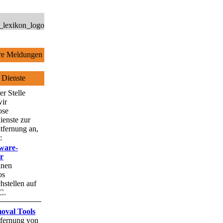
e Meldungen
 Dienste
er Stelle
wir
ose
ienste zur
tfernung an,
:
ware-
r
hnen
os
stellen auf
C.
oval Tools
fernung von