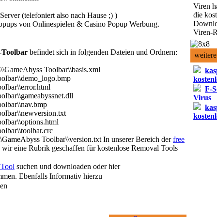
Viren h
die kos
erver (telefoniert also nach Hause ;) )
Downlo
h Popups von Onlinespielen & Casino Popup Werbung.
Viren-R
Toolbar
befindet sich in folgenden Dateien und Ordnern:
weitere
s\\GameAbyss Toolbar\\basis.xml
kas
oolbar\\demo_logo.bmp
kostenl
lbar\\error.html
F-S
olbar\\gameabyssnet.dll
Virus
olbar\\nav.bmp
kas
olbar\\newversion.txt
kostenl
olbar\\options.html
lbar\\toolbar.crc
\\GameAbyss Toolbar\\version.txt
In unserer Bereich der
free
wir eine Rubrik geschaffen für kostenlose Removal Tools
Tool
suchen und downloaden oder hier
men. Ebenfalls Informativ hierzu
sen