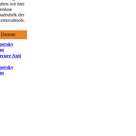
aben wir hier
tenlose
adrubrik der
emovaltools.
 Dienste
persky
os
ecure Anti
persky
os