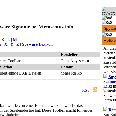
are Signatur bei Virenschutz.info
Spywar
|
K
|
L
|
M
weitere
W
|
X
|
Y
|
Z
|
Spyware
-Lexikon
An dies
bieten 
Hersteller
kostenl
re, Toolbar
GameAbyss.com
Zusatzd
allation
Gefahr
Virenen
wie z.B
alliert einige EXE Dateien
hohes Risiko
Spy
Scanne
Zeigt I
RSS
kostenl
Schwach
Ihren P
bar
wurde von einer Firma entwickelt, welche das
Rem
 der Spieleindustrie hat. Diese Toolbar macht folgendes:
Zur Ent
gewohnheiten