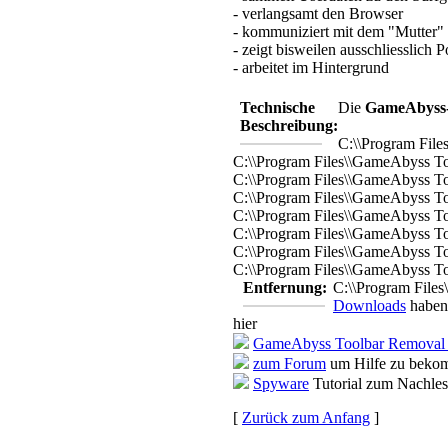
- verlangsamt den Browser
- kommuniziert mit dem "Mutter" S
- zeigt bisweilen ausschliesslic
- arbeitet im Hintergrund
Technische
Die
GameAbyss-
Beschreibung:
C:\\Program File
C:\\Program Files\\GameAbyss T
C:\\Program Files\\GameAbyss Too
C:\\Program Files\\GameAbyss To
C:\\Program Files\\GameAbyss To
C:\\Program Files\\GameAbyss To
C:\\Program Files\\GameAbyss To
C:\\Program Files\\GameAbyss Too
Entfernung:
C:\\Program Files
Downloads
haben 
hier
GameAbyss Toolbar Removal 
zum Forum
um Hilfe zu bekom
Spyware
Tutorial zum Nachle
[
Zurück zum Anfang
]