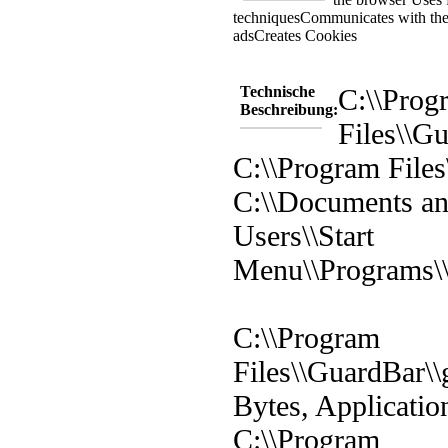
techniques
Communicates with the 
ads
Creates Cookies
Technische
C:\\Prog
Beschreibung:
Files\\G
C:\\Program Files
C:\\Documents and
Users\\Start
Menu\\Programs\
C:\\Program
Files\\GuardBar\\
Bytes, Applicatio
C:\\Program