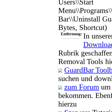
Users\\Start
Menu\\Programs\
Bar\\Uninstall Gu
Bytes, Shortcut)
Entfernung:
In unsere
Downloa
Rubrik geschaffen
Removal Tools hi
GuardBar Toolb
suchen und downl
zum Forum
um 
bekommen. Ebenfa
hierzu