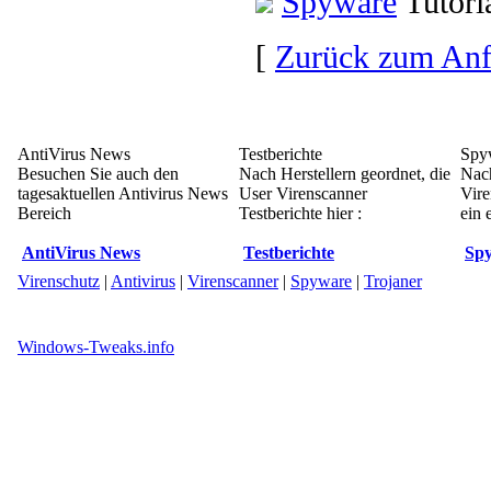
Spyware
Tutori
[
Zurück zum An
AntiVirus News
Testberichte
Spy
Besuchen Sie auch den
Nach Herstellern geordnet, die
Nach
tagesaktuellen Antivirus News
User Virenscanner
Vire
Bereich
Testberichte hier :
ein 
AntiVirus News
Testberichte
Spy
Virenschutz
|
Antivirus
|
Virenscanner
|
Spyware
|
Trojaner
Windows-Tweaks.info