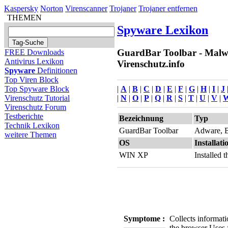
Kaspersky
Norton
Virenscanner
Trojaner
Trojaner entfernen
THEMEN
Spyware Lexikon
GuardBar Toolbar - Malwa
FREE Downloads
Antivirus Lexikon
Virenschutz.info
Spyware
Definitionen
Top Viren Block
|
A
|
B
|
C
|
D
|
E
|
F
|
G
|
H
|
I
|
J
Top Spyware Block
|
N
|
O
|
P
|
Q
|
R
|
S
|
T
|
U
|
V
|
Virenschutz Tutorial
Virenschutz Forum
Testberichte
Bezeichnung
Typ
Technik Lexikon
GuardBar Toolbar
Adware, 
weitere Themen
OS
Installati
WIN XP
Installed
Symptome :
Collects informati
the browser
Uses 