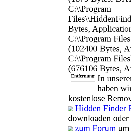
C:\\Program
Files\\HiddenFind
Bytes, Applicatio
C:\\Program Files
(102400 Bytes, Ap
C:\\Program File
(676106 Bytes, Ap
Entfernung:
In unsere
haben wir
kostenlose Remov
Hidden Finder 
downloaden oder 
zum Forum
um 