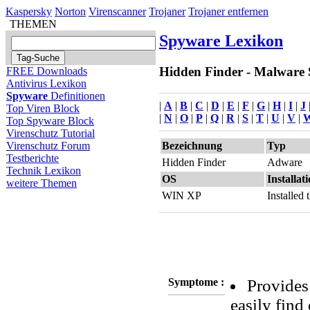
Kaspersky
Norton
Virenscanner
Trojaner
Trojaner entfernen
THEMEN
Spyware Lexikon
Hidden Finder - Malware S
FREE Downloads
Antivirus Lexikon
Spyware
Definitionen
|
A
|
B
|
C
|
D
|
E
|
F
|
G
|
H
|
I
|
J
Top Viren Block
|
N
|
O
|
P
|
Q
|
R
|
S
|
T
|
U
|
V
|
Top Spyware Block
Virenschutz Tutorial
Bezeichnung
Typ
Virenschutz Forum
Testberichte
Hidden Finder
Adware
Technik Lexikon
OS
Installat
weitere Themen
WIN XP
Installed
Symptome :
Provides 
easily find