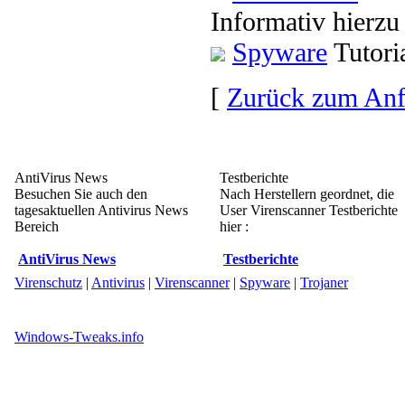
Informativ hierzu
Spyware
Tutori
[
Zurück zum An
AntiVirus News
Testberichte
Besuchen Sie auch den
Nach Herstellern geordnet, die
tagesaktuellen Antivirus News
User Virenscanner Testberichte
Bereich
hier :
AntiVirus News
Testberichte
Virenschutz
|
Antivirus
|
Virenscanner
|
Spyware
|
Trojaner
Windows-Tweaks.info