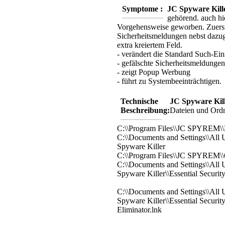
Symptome :
JC Spyware Kill
gehörend. auch hi
Vorgehensweise geworben. Zuerst 
Sicherheitsmeldungen nebst dazu
extra kreiertem Feld.
- verändert die Standard Such-Ein
- gefälschte Sicherheitsmeldungen
- zeigt Popup Werbung
- führt zu Systembeeinträchtigen.
Technische
JC Spyware Kil
Beschreibung:
Dateien und Ord
C:\\Program Files\\JC SPYREM\\
C:\\Documents and Settings\\All 
Spyware Killer
C:\\Program Files\\JC SPYREM\\
C:\\Documents and Settings\\All 
Spyware Killer\\Essential Securit
C:\\Documents and Settings\\All 
Spyware Killer\\Essential Securi
Eliminator.lnk