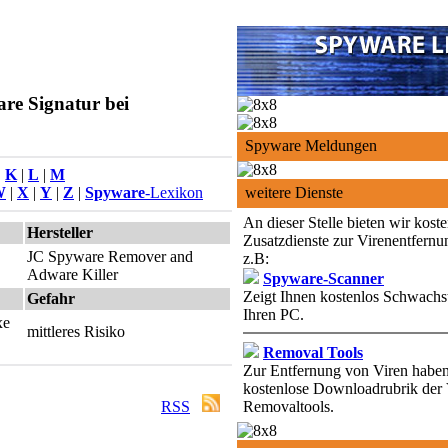
re Signatur bei
Spyware Meldungen
|
K
|
L
|
M
W
|
X
|
Y
|
Z
|
Spyware
-Lexikon
weitere Dienste
An dieser Stelle bieten wir kost
Hersteller
Zusatzdienste zur Virenentfernu
JC Spyware Remover and
z.B:
Adware Killer
Spyware-Scanner
Zeigt Ihnen kostenlos Schwachst
Gefahr
Ihren PC.
xe
mittleres Risiko
Removal Tools
Zur Entfernung von Viren haben 
kostenlose Downloadrubrik der 
RSS
Removaltools.