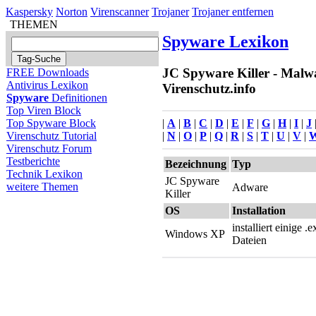
Kaspersky
Norton
Virenscanner
Trojaner
Trojaner entfernen
THEMEN
Spyware Lexikon
JC Spyware Killer - Malwa
FREE Downloads
Antivirus Lexikon
Virenschutz.info
Spyware
Definitionen
Top Viren Block
|
A
|
B
|
C
|
D
|
E
|
F
|
G
|
H
|
I
|
J
Top Spyware Block
|
N
|
O
|
P
|
Q
|
R
|
S
|
T
|
U
|
V
|
Virenschutz Tutorial
Virenschutz Forum
Testberichte
Bezeichnung
Typ
Technik Lexikon
JC Spyware
weitere Themen
Adware
Killer
OS
Installation
installiert einige .e
Windows XP
Dateien