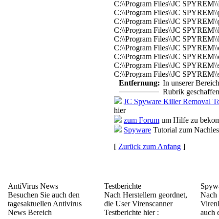
C:\\Program Files\\JC SPYREM\
C:\\Program Files\\JC SPYREM\\p
C:\\Program Files\\JC SPYREM\\p
C:\\Program Files\\JC SPYREM\\k
C:\\Program Files\\JC SPYREM\\k
C:\\Program Files\\JC SPYREM\\e
C:\\Program Files\\JC SPYREM\\
C:\\Program Files\\JC SPYREM\\
C:\\Program Files\\JC SPYREM\\
Entfernung:
In unserer Bereic
Rubrik geschaffen
JC Spyware Killer Removal T
hier
zum Forum
um Hilfe zu bekom
Spyware
Tutorial zum Nachle
[
Zurück zum Anfang
]
AntiVirus News
Testberichte
Spywa
Besuchen Sie auch den
Nach Herstellern geordnet,
Nach 
tagesaktuellen Antivirus
die User Virenscanner
Viren
News Bereich
Testberichte hier :
auch e