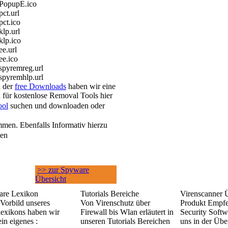
\PopupE.ico
ct.url
ct.ico
lp.url
lp.ico
e.url
ee.ico
spyremreg.url
spyremhlp.url
h der
free Downloads
haben wir eine
 für kostenlose Removal Tools hier
ool
suchen und downloaden oder
men. Ebenfalls Informativ hierzu
sen
>> zur Spyware
Übersicht
re Lexikon
Tutorials Bereiche
Virenscanner 
Vorbild unseres
Von Virenschutz über
Produkt Empf
lexikons haben wir
Firewall bis Wlan erläutert in
Security Softw
in eigenes :
unseren Tutorials Bereichen
uns in der Übe