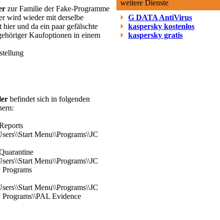
weitere Dienste
er
zur Familie der Fake-Programme
er wird wieder mit derselbe
G DATA AntiVirus
hier und da ein paar gefälschte
kaspersky kostenlos
gehöriger Kaufoptionen in einem
kaspersky gratis
stellung
ler
befindet sich in folgenden
nern:
Reports
Users\\Start Menu\\Programs\\JC
Quarantine
Users\\Start Menu\\Programs\\JC
y Programs
Users\\Start Menu\\Programs\\JC
ty Programs\\PAL Evidence