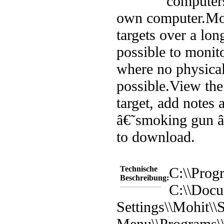
computers
own computer.
Mo
targets over a lon
possible to monit
where no physical
possible.
View the
target, add notes
â€˜smoking gun â
to download.
Technische
C:\\Prog
Beschreibung:
C:\\Docu
Settings\\Mohit\\S
Menu\\Programs\