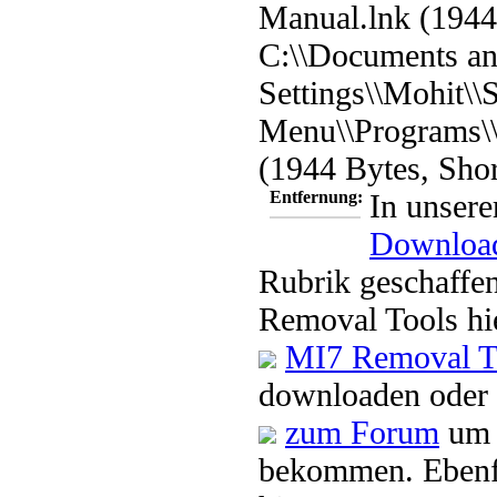
Manual.lnk (1944
C:\\Documents a
Settings\\Mohit\\S
Menu\\Programs\
(1944 Bytes, Shor
Entfernung:
In unsere
Downloa
Rubrik geschaffen
Removal Tools hi
MI7 Removal T
downloaden oder 
zum Forum
um 
bekommen. Ebenfa