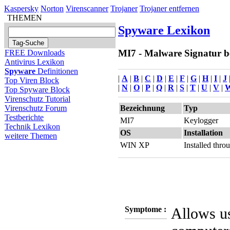
Kaspersky
Norton
Virenscanner
Trojaner
Trojaner entfernen
THEMEN
Spyware Lexikon
MI7 - Malware Signatur be
FREE Downloads
Antivirus Lexikon
Spyware
Definitionen
|
A
|
B
|
C
|
D
|
E
|
F
|
G
|
H
|
I
|
J
Top Viren Block
|
N
|
O
|
P
|
Q
|
R
|
S
|
T
|
U
|
V
|
Top Spyware Block
Virenschutz Tutorial
Bezeichnung
Typ
Virenschutz Forum
Testberichte
MI7
Keylogger
Technik Lexikon
OS
Installation
weitere Themen
WIN XP
Installed thr
Symptome :
Allows us