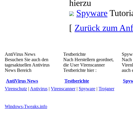
hierzu
Spyware
Tutori
[
Zurück zum An
AntiVirus News
Testberichte
Spywa
Besuchen Sie auch den
Nach Herstellern geordnet,
Nach 
tagesaktuellen Antivirus
die User Virenscanner
Viren
News Bereich
Testberichte hier :
auch e
AntiVirus News
Testberichte
Spyw
Virenschutz
|
Antivirus
|
Virenscanner
|
Spyware
|
Trojaner
Windows-Tweaks.info