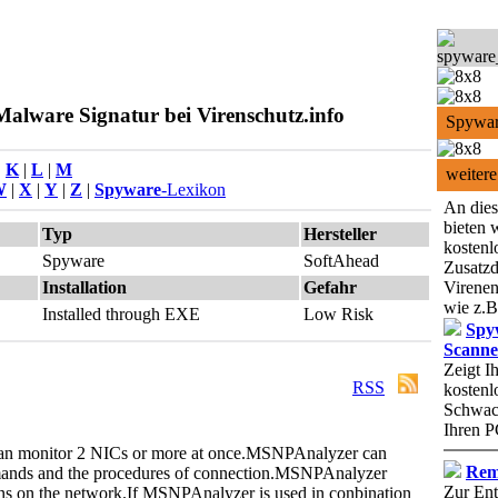
alware Signatur bei Virenschutz.info
Spywar
|
K
|
L
|
M
weitere
W
|
X
|
Y
|
Z
|
Spyware
-Lexikon
An dies
bieten 
Typ
Hersteller
kostenl
Spyware
SoftAhead
Zusatzd
Installation
Gefahr
Virenen
wie z.B
Installed through EXE
Low Risk
Spy
Scanne
Zeigt I
RSS
kostenl
Schwach
Ihren P
 monitor 2 NICs or more at once.
MSNPAnalyzer can
Rem
s and the procedures of connection.
MSNPAnalyzer
Zur Ent
ons on the network.
If MSNPAnalyzer is used in conbination