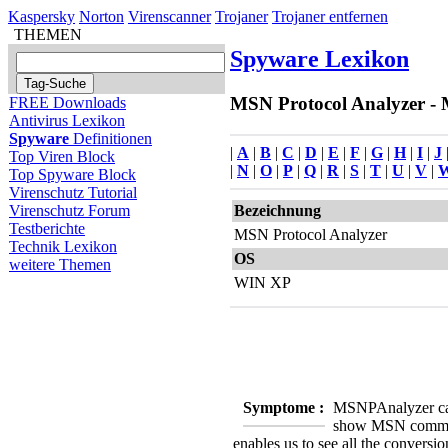
Kaspersky
Norton
Virenscanner
Trojaner
Trojaner entfernen
THEMEN
Spyware Lexikon
MSN Protocol Analyzer - M
FREE Downloads
Antivirus Lexikon
Spyware
Definitionen
|
A
|
B
|
C
|
D
|
E
|
F
|
G
|
H
|
I
|
J
Top Viren Block
|
N
|
O
|
P
|
Q
|
R
|
S
|
T
|
U
|
V
|
Top Spyware Block
Virenschutz Tutorial
Bezeichnung
Virenschutz Forum
Testberichte
MSN Protocol Analyzer
Technik Lexikon
OS
weitere Themen
WIN XP
Symptome :
MSNPAnalyzer can
show MSN command
enables us to see all the conversi