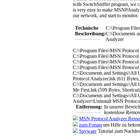
with SwitchSniffer program, we ca
is very easy to make MSNPAnaly
our network, and start to monitor.
Technische
C:\\Program File
Beschreibung:
C:\\Documents an
Analyzer
C:\\Program Files\\MSN Protocol
C:\\Program Files\\MSN Protocol
C:\\Program Files\\MSN Protocol 
C:\\Program Files\\MSN Protocol 
C:\\Documents and Settings\\All
Protocol Analyzer.lnk (611 Bytes,
C:\\Documents and Settings\\All
Me First.lnk (599 Bytes, Shortcut
C:\\Documents and Settings\\All 
Analyzer\\Uninstall MSN Protocol
Entfernung:
In unserer Bereic
kostenlose Remova
MSN Protocol Analyzer Remo
zum Forum
um Hilfe zu bekom
Spyware
Tutorial zum Nachle