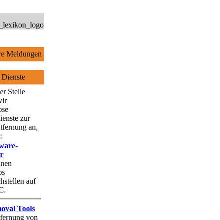
e Meldungen
 Dienste
er Stelle
wir
ose
ienste zur
tfernung an,
:
ware-
r
hnen
os
stellen auf
C.
oval Tools
fernung von