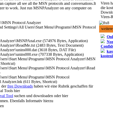
Viren h
n capture all see all the MSN protocols and conversations.
It
die kos
zer to work. Just run MSNPAnalyzer on any computer on
Downlo
Viren-R
s\\MSN Protocol Analyzer
d Settings\\All Users\\Start Menu\\Programs\\MSN Protocol
weitere
Onl
 Analyzer\\MSNPAnal.exe (574976 Bytes, Application)
Nor
 Analyzer\\ReadMe.txt (2483 Bytes, Text Document)
Confide
Analyzer\\unins000.dat (3618 Bytes, DAT File)
kas
Analyzer\\unins000.exe (707338 Bytes, Application)
kostenl
 Users\\Start Menu\\Programs\\MSN Protocol Analyzer\\MSN
 Shortcut)
 Users\\Start Menu\\Programs\\MSN Protocol Analyzer\\Read
)
Users\\Start Menu\\Programs\\MSN Protocol
 Analyzer.lnk (611 Bytes, Shortcut)
h der
free Downloads
haben wir eine Rubrik geschaffen für
l Tools hier
val Tool
suchen und downloaden oder hier
men. Ebenfalls Informativ hierzu
sen