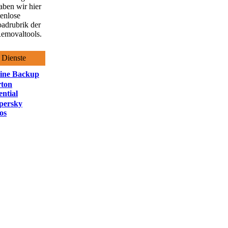
aben wir hier
tenlose
adrubrik der
emovaltools.
 Dienste
ine Backup
ton
ntial
persky
os