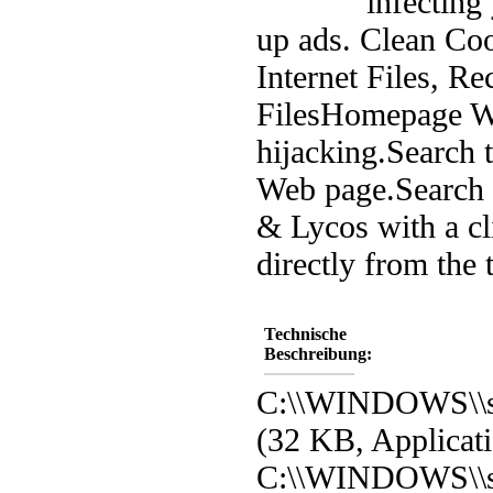
infecting
up ads.
Clean Coo
Internet Files, Re
Files
Homepage Wa
hijacking.
Search 
Web page.
Search
& Lycos with a cl
directly from the 
Technische
Beschreibung:
C:\\WINDOWS\\s
(32 KB, Applicat
C:\\WINDOWS\\s