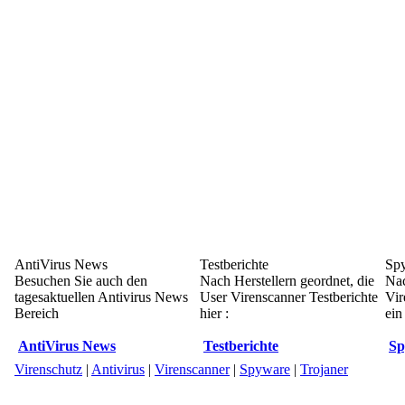
AntiVirus News
Testberichte
Sp
Besuchen Sie auch den
Nach Herstellern geordnet, die
Nac
tagesaktuellen Antivirus News
User Virenscanner Testberichte
Vir
Bereich
hier :
ein
AntiVirus News
Testberichte
Sp
Virenschutz
|
Antivirus
|
Virenscanner
|
Spyware
|
Trojaner