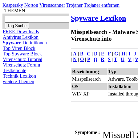
Kaspersky
Norton
Virenscanner
Trojaner
Trojaner entfernen
THEMEN
Spyware Lexikon
Misspellsearch - Malware 
FREE Downloads
Antivirus Lexikon
Virenschutz.info
Spyware
Definitionen
Top Viren Block
|
A
|
B
|
C
|
D
|
E
|
F
|
G
|
H
|
I
|
J
Top Spyware Block
|
N
|
O
|
P
|
Q
|
R
|
S
|
T
|
U
|
V
|
Virenschutz Tutorial
Virenschutz Forum
Testberichte
Bezeichnung
Typ
Technik Lexikon
Misspellsearch
Adware, Toolb
weitere Themen
OS
Installation
WIN XP
Installed thro
Symptome :
Misspell