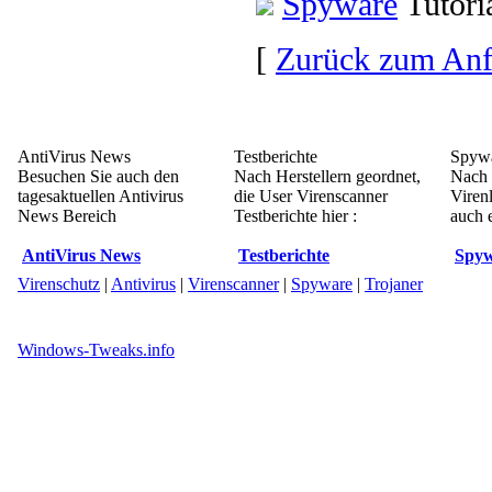
Spyware
Tutori
[
Zurück zum An
AntiVirus News
Testberichte
Spywa
Besuchen Sie auch den
Nach Herstellern geordnet,
Nach 
tagesaktuellen Antivirus
die User Virenscanner
Viren
News Bereich
Testberichte hier :
auch e
AntiVirus News
Testberichte
Spyw
Virenschutz
|
Antivirus
|
Virenscanner
|
Spyware
|
Trojaner
Windows-Tweaks.info