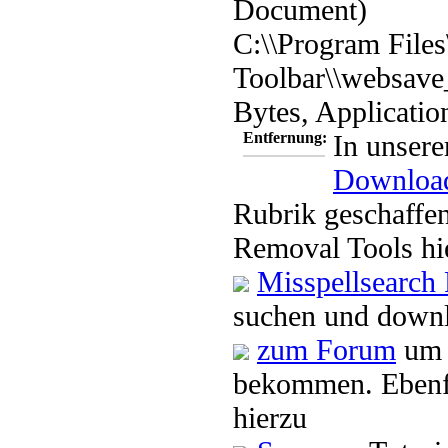
Document)
C:\\Program Files
Toolbar\\websave
Bytes, Applicatio
Entfernung:
In unsere
Downloa
Rubrik geschaffen
Removal Tools hi
Misspellsearch
suchen und downl
zum Forum
um 
bekommen. Ebenfa
hierzu