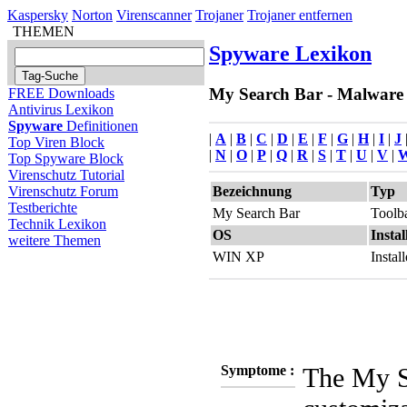
Kaspersky
Norton
Virenscanner
Trojaner
Trojaner entfernen
THEMEN
Spyware Lexikon
My Search Bar - Malware S
FREE Downloads
Antivirus Lexikon
Spyware
Definitionen
|
A
|
B
|
C
|
D
|
E
|
F
|
G
|
H
|
I
|
J
Top Viren Block
|
N
|
O
|
P
|
Q
|
R
|
S
|
T
|
U
|
V
|
Top Spyware Block
Virenschutz Tutorial
Bezeichnung
Typ
Virenschutz Forum
Testberichte
My Search Bar
Toolb
Technik Lexikon
OS
Instal
weitere Themen
WIN XP
Instal
Symptome :
The My S