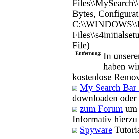
Files\\MySearch\\I
Bytes, Configurat
C:\\WINDOWS\\D
Files\\s4initialse
File)
Entfernung:
In unsere
haben wir
kostenlose Remov
My Search Bar
downloaden oder 
zum Forum
um 
Informativ hierzu
Spyware
Tutori