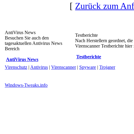
[
Zurück zum An
AntiVirus News
Testberichte
Besuchen Sie auch den
Nach Herstellern geordnet, die
tagesaktuellen Antivirus News
Virenscanner Testberichte hier 
Bereich
Testberichte
AntiVirus News
Virenschutz
|
Antivirus
|
Virenscanner
|
Spyware
|
Trojaner
Windows-Tweaks.info