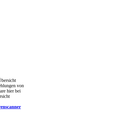
Übersicht
ehlungen von
are hier bei
rsicht
renscanner