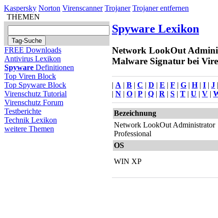
Kaspersky
Norton
Virenscanner
Trojaner
Trojaner entfernen
THEMEN
Spyware Lexikon
Network LookOut Administ
FREE Downloads
Antivirus Lexikon
Malware Signatur bei Vire
Spyware
Definitionen
Top Viren Block
|
A
|
B
|
C
|
D
|
E
|
F
|
G
|
H
|
I
|
J
Top Spyware Block
|
N
|
O
|
P
|
Q
|
R
|
S
|
T
|
U
|
V
|
Virenschutz Tutorial
Virenschutz Forum
Testberichte
Bezeichnung
Technik Lexikon
Network LookOut Administrator
weitere Themen
Professional
OS
WIN XP