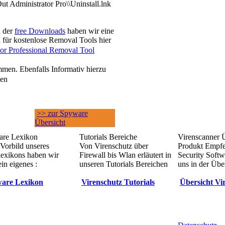
 Administrator Pro\\Uninstall.lnk
h der
free Downloads
haben wir eine
 für kostenlose Removal Tools hier
r Professional Removal Tool
men. Ebenfalls Informativ hierzu
sen
>> zur Spyware
Übersicht
re Lexikon
Tutorials Bereiche
Virenscanner 
Vorbild unseres
Von Virenschutz über
Produkt Empf
lexikons haben wir
Firewall bis Wlan erläutert in
Security Softw
in eigenes :
unseren Tutorials Bereichen
uns in der Übe
are Lexikon
Virenschutz Tutorials
Übersicht Vi