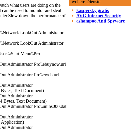
weitere Dienste
watch what users are doing on the
It can be used to monitor and steal
kaspersky gratis
uter.
Slow down the performance of
AVG Internet Security
ashampoo Anti Spyware
s\\Network LookOut Administrator
s\\Network LookOut Administrator
Users\\Start Menu\\Pro
Out Administrator Pro\\ebuynow.url
ut Administrator Pro\\eweb.url
Out Administrator
ytes, Text Document)
Out Administrator
Bytes, Text Document)
ut Administrator Pro\\unins000.dat
Out Administrator
 Application)
Out Administrator