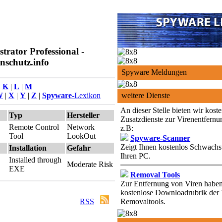
rator Professional -
nschutz.info
Spyware Meldungen
|
K
|
L
|
M
W
|
X
|
Y
|
Z
|
Spyware
-Lexikon
weitere Dienste
An dieser Stelle bieten wir kost
Typ
Hersteller
Zusatzdienste zur Virenentfernu
Remote Control
Network
z.B:
Tool
LookOut
Spyware-Scanner
Zeigt Ihnen kostenlos Schwachst
Installation
Gefahr
Ihren PC.
Installed through
Moderate Risk
EXE
Removal Tools
Zur Entfernung von Viren haben 
kostenlose Downloadrubrik der 
RSS
Removaltools.