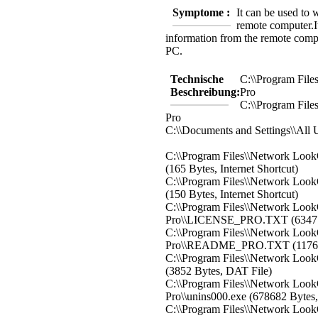
Symptome :
It can be used to 
remote computer.
information from the remote comp
PC.
Technische
C:\\Program File
Beschreibung:
Pro
C:\\Program File
Pro
C:\\Documents and Settings\\All 
C:\\Program Files\\Network Look
(165 Bytes, Internet Shortcut)
C:\\Program Files\\Network LookO
(150 Bytes, Internet Shortcut)
C:\\Program Files\\Network Look
Pro\\LICENSE_PRO.TXT (6347 B
C:\\Program Files\\Network Look
Pro\\README_PRO.TXT (11764 
C:\\Program Files\\Network LookO
(3852 Bytes, DAT File)
C:\\Program Files\\Network Look
Pro\\unins000.exe (678682 Bytes,
C:\\Program Files\\Network Look