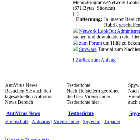
Menu\\Programs\\Network LookOut
(671 Bytes, Shortcut)
(, )
Entfernung:
In unserer Bereic
Rubrik geschaffen
Network LookOut Administrato
suchen und downloaden oder hier
zum Forum
um Hilfe zu bekom
Spyware
Tutorial zum Nachle
[
Zurück zum Anfang
]
AntiVirus News
Testberichte
Spywa
Besuchen Sie auch den
Nach Herstellern geordnet,
Nach 
tagesaktuellen Antivirus
die User Virenscanner
Viren
News Bereich
Testberichte hier :
auch e
AntiVirus News
Testberichte
Spyw
Virenschutz
|
Antivirus
|
Virenscanner
|
Spyware
|
Trojaner