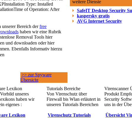
weitere Dienste
XP
Installation Type: Installed
allation
Time of Operation: After
SafeIT Desktop Security Su
kaspersky gratis
AVG Internet Security
n unserer Bereich der
free
ownloads
haben wir eine Rubrik
ostenlose Removal Tools hier
en und downloaden oder hier
men. Ebenfalls Informativ hierzu
sen
>> zur Spyware
Übersicht
re Lexikon
Tutorials Bereiche
Virenscanner 
Vorbild unseres
Von Virenschutz über
Produkt Empf
lexikons haben wir
Firewall bis Wlan erläutert in
Security Softw
in eigenes :
unseren Tutorials Bereichen
uns in der Übe
are Lexikon
Virenschutz Tutorials
Übersicht Vi