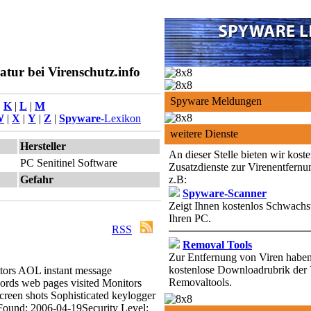
tur bei Virenschutz.info
Spyware Meldungen
|
K
|
L
|
M
W
|
X
|
Y
|
Z
|
Spyware
-Lexikon
weitere Dienste
Hersteller
An dieser Stelle bieten wir kost
PC Senitinel Software
Zusatzdienste zur Virenentfernu
Gefahr
z.B:
Spyware-Scanner
Zeigt Ihnen kostenlos Schwachst
Ihren PC.
RSS
Removal Tools
Zur Entfernung von Viren haben 
kostenlose Downloadrubrik der 
tors AOL instant message
Removaltools.
ords web pages visited
Monitors
screen shots
Sophisticated keylogger
Found: 2006-04-19
Security Level: