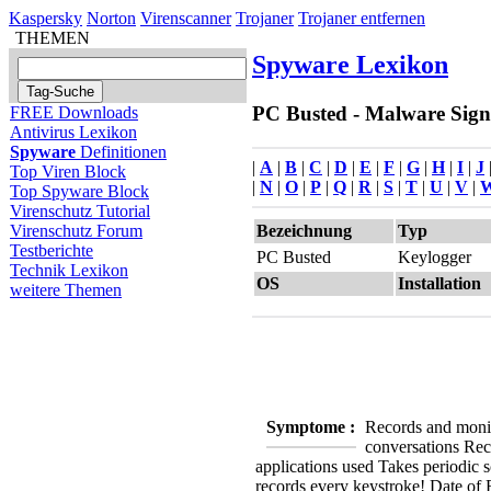
Kaspersky
Norton
Virenscanner
Trojaner
Trojaner entfernen
THEMEN
Spyware Lexikon
PC Busted - Malware Signa
FREE Downloads
Antivirus Lexikon
Spyware
Definitionen
|
A
|
B
|
C
|
D
|
E
|
F
|
G
|
H
|
I
|
J
Top Viren Block
|
N
|
O
|
P
|
Q
|
R
|
S
|
T
|
U
|
V
|
Top Spyware Block
Virenschutz Tutorial
Bezeichnung
Typ
Virenschutz Forum
Testberichte
PC Busted
Keylogger
Technik Lexikon
OS
Installation
weitere Themen
Symptome :
Records and moni
conversations
Rec
applications used
Takes periodic 
records every keystroke!
Date of 