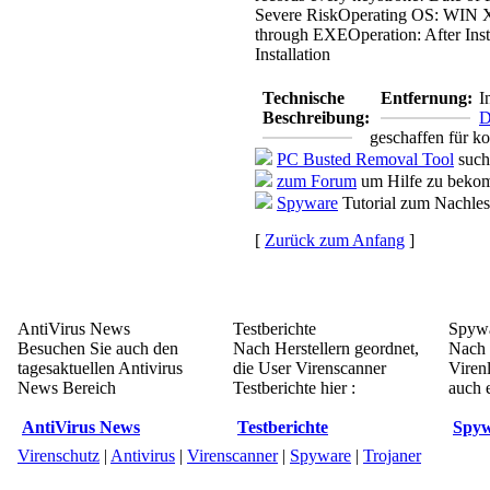
Severe Risk
Operating OS: WIN 
through EXE
Operation: After Inst
Installation
Technische
Entfernung:
I
Beschreibung:
D
geschaffen für k
PC Busted Removal Tool
such
zum Forum
um Hilfe zu bekom
Spyware
Tutorial zum Nachle
[
Zurück zum Anfang
]
AntiVirus News
Testberichte
Spywa
Besuchen Sie auch den
Nach Herstellern geordnet,
Nach 
tagesaktuellen Antivirus
die User Virenscanner
Viren
News Bereich
Testberichte hier :
auch e
AntiVirus News
Testberichte
Spyw
Virenschutz
|
Antivirus
|
Virenscanner
|
Spyware
|
Trojaner