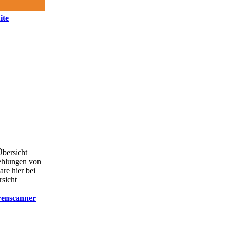
ite
Übersicht
ehlungen von
are hier bei
rsicht
renscanner