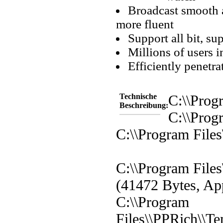
Broadcast smooth a
more fluent
Support all bit, su
Millions of users i
Efficiently penetra
Technische
C:\\Prog
Beschreibung:
C:\\Prog
C:\\Program File
C:\\Program Files
(41472 Bytes, App
C:\\Program
Files\\PPRich\\T