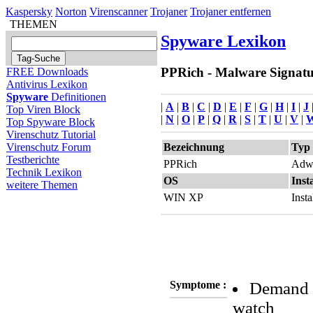
Kaspersky
Norton
Virenscanner
Trojaner
Trojaner entfernen
THEMEN
Spyware Lexikon
PPRich - Malware Signatur
FREE Downloads
Antivirus Lexikon
Spyware
Definitionen
|
A
|
B
|
C
|
D
|
E
|
F
|
G
|
H
|
I
|
J
Top Viren Block
|
N
|
O
|
P
|
Q
|
R
|
S
|
T
|
U
|
V
|
Top Spyware Block
Virenschutz Tutorial
Bezeichnung
Typ
Virenschutz Forum
Testberichte
PPRich
Adw
Technik Lexikon
OS
Inst
weitere Themen
WIN XP
Inst
Symptome :
Demand P
watch