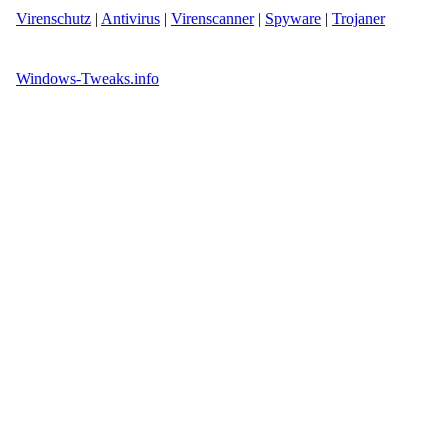
Virenschutz
|
Antivirus
|
Virenscanner
|
Spyware
|
Trojaner
Windows-Tweaks.info