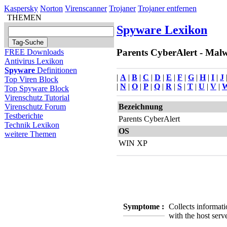
Kaspersky
Norton
Virenscanner
Trojaner
Trojaner entfernen
THEMEN
Spyware Lexikon
Parents CyberAlert - Malw
FREE Downloads
Antivirus Lexikon
Spyware
Definitionen
|
A
|
B
|
C
|
D
|
E
|
F
|
G
|
H
|
I
|
J
Top Viren Block
|
N
|
O
|
P
|
Q
|
R
|
S
|
T
|
U
|
V
|
Top Spyware Block
Virenschutz Tutorial
Bezeichnung
Virenschutz Forum
Testberichte
Parents CyberAlert
Technik Lexikon
OS
weitere Themen
WIN XP
Symptome :
Collects informati
with the host serv