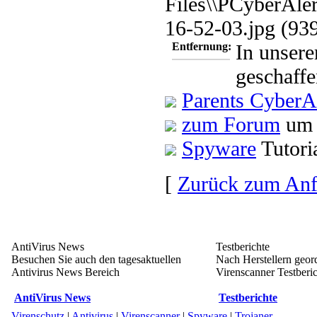
Files\\PCyberAler
16-52-03.jpg (93
Entfernung:
In unsere
geschaffe
Parents CyberA
zum Forum
um H
Spyware
Tutori
[
Zurück zum An
AntiVirus News
Testberichte
Besuchen Sie auch den tagesaktuellen
Nach Herstellern geord
Antivirus News Bereich
Virenscanner Testberic
AntiVirus News
Testberichte
Virenschutz
|
Antivirus
|
Virenscanner
|
Spyware
|
Trojaner