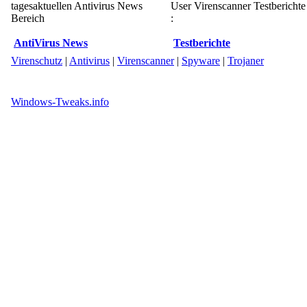
tagesaktuellen Antivirus News
User Virenscanner Testberichte
Bereich
:
AntiVirus News
Testberichte
Virenschutz
|
Antivirus
|
Virenscanner
|
Spyware
|
Trojaner
Windows-Tweaks.info