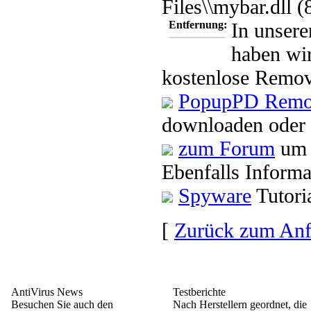
Files\\mybar.dll 
Entfernung:
In unsere
haben wir
kostenlose Remov
PopupPD Remov
downloaden oder 
zum Forum
um 
Ebenfalls Informa
Spyware
Tutori
[
Zurück zum An
AntiVirus News
Testberichte
Besuchen Sie auch den
Nach Herstellern geordnet, die