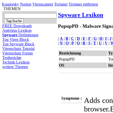
Kaspersky
Norton
Virenscanner
Trojaner
Trojaner entfernen
THEMEN
Spyware Lexikon
PopupPD - Malware Signat
FREE Downloads
Antivirus Lexikon
Spyware
Definitionen
|
A
|
B
|
C
|
D
|
E
|
F
|
G
|
H
|
I
|
J
Top Viren Block
|
N
|
O
|
P
|
Q
|
R
|
S
|
T
|
U
|
V
|
Top Spyware Block
Virenschutz Tutorial
Bezeichnung
Ty
Virenschutz Forum
Testberichte
PopupPD
To
Technik Lexikon
OS
Ins
weitere Themen
Symptome :
Adds con
browser.