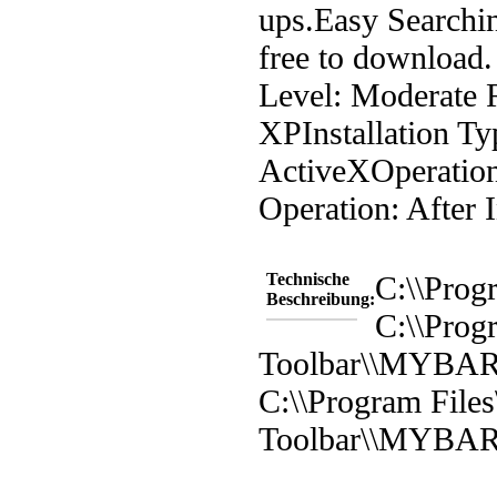
ups.
Easy Searchi
free to download.
Level: Moderate 
XP
Installation Ty
ActiveX
Operation
Operation: After I
Technische
C:\\Prog
Beschreibung:
C:\\Prog
Toolbar\\MYBA
C:\\Program File
Toolbar\\MYBAR