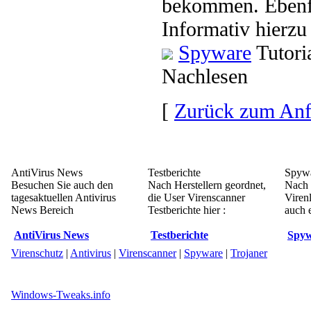
bekommen. Ebenf
Informativ hierzu
Spyware
Tutori
Nachlesen
[
Zurück zum An
AntiVirus News
Testberichte
Spywa
Besuchen Sie auch den
Nach Herstellern geordnet,
Nach 
tagesaktuellen Antivirus
die User Virenscanner
Viren
News Bereich
Testberichte hier :
auch e
AntiVirus News
Testberichte
Spyw
Virenschutz
|
Antivirus
|
Virenscanner
|
Spyware
|
Trojaner
Windows-Tweaks.info