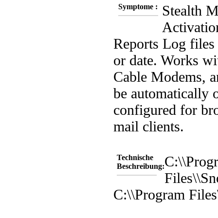
Symptome :
Stealth 
Activatio
Reports
Log file
or date.
Works wi
Cable Modems, 
be automatically 
configured for br
mail clients.
Technische
C:\\Prog
Beschreibung:
Files\\S
C:\\Program File