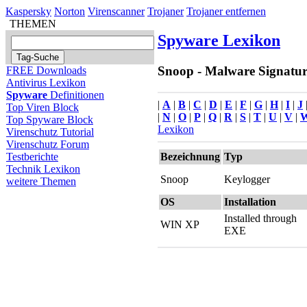
Kaspersky
Norton
Virenscanner
Trojaner
Trojaner entfernen
THEMEN
Spyware Lexikon
Snoop - Malware Signatur 
FREE Downloads
Antivirus Lexikon
Spyware
Definitionen
|
A
|
B
|
C
|
D
|
E
|
F
|
G
|
H
|
I
|
J
Top Viren Block
|
N
|
O
|
P
|
Q
|
R
|
S
|
T
|
U
|
V
|
Top Spyware Block
Lexikon
Virenschutz Tutorial
Virenschutz Forum
Bezeichnung
Typ
Testberichte
Technik Lexikon
Snoop
Keylogger
weitere Themen
OS
Installation
Installed through
WIN XP
EXE