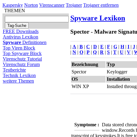
Kaspersky
Norton
Virenscanner
Trojaner
Trojaner entfernen
THEMEN
Spyware Lexikon
Spector - Malware Signatu
FREE Downloads
Antivirus Lexikon
Spyware
Definitionen
|
A
|
B
|
C
|
D
|
E
|
F
|
G
|
H
|
I
|
J
Top Viren Block
|
N
|
O
|
P
|
Q
|
R
|
S
|
T
|
U
|
V
|
Top Spyware Block
Virenschutz Tutorial
Bezeichnung
Typ
Virenschutz Forum
Testberichte
Spector
Keylogger
Technik Lexikon
OS
Installation
weitere Themen
WIN XP
Installed thro
Symptome :
Data stored chron
window.
Records h
transcript of keystrokes.
It is free