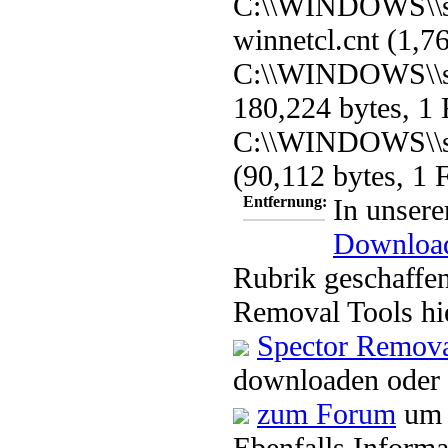
C:\\WINDOWS\\s
winnetcl.cnt (1,7
C:\\WINDOWS\\sy
180,224 bytes, 1 
C:\\WINDOWS\\sy
(90,112 bytes, 1 F
Entfernung:
In unsere
Downloa
Rubrik geschaffen
Removal Tools hi
Spector Remova
downloaden oder 
zum Forum
um 
Ebenfalls Informa