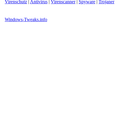
Virenschutz
|
Antivirus
|
Virenscanner
|
Spyware
|
Trojaner
Windows-Tweaks.info