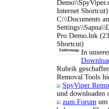
Demo\\SpyViper.c
Internet Shortcut)
C:\\Documents a
Settings\\Sapna\\
Pro Demo.lnk (23
Shortcut)
Entfernung:
In unsere
Downloa
Rubrik geschaffen
Removal Tools hi
SpyViper Remo
und downloaden o
zum Forum
um 