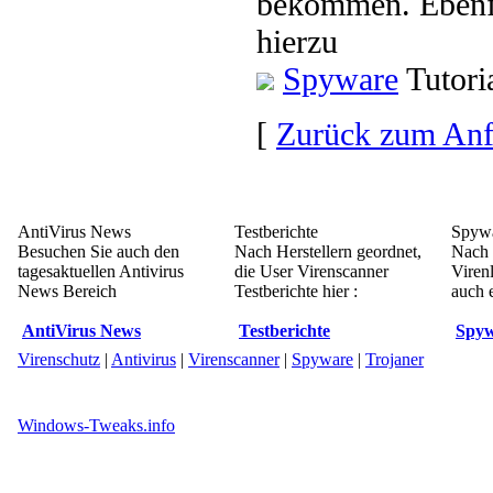
bekommen. Ebenfa
hierzu
Spyware
Tutori
[
Zurück zum An
AntiVirus News
Testberichte
Spywa
Besuchen Sie auch den
Nach Herstellern geordnet,
Nach 
tagesaktuellen Antivirus
die User Virenscanner
Viren
News Bereich
Testberichte hier :
auch e
AntiVirus News
Testberichte
Spyw
Virenschutz
|
Antivirus
|
Virenscanner
|
Spyware
|
Trojaner
Windows-Tweaks.info