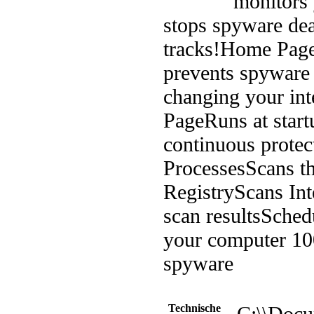
monitors
stops spyware dead
tracks!
Home Page 
prevents spyware
changing your in
Page
Runs at start
continuous protec
Processes
Scans t
Registry
Scans Int
scan results
Schedu
your computer 10
spyware
Technische
C:\\Docu