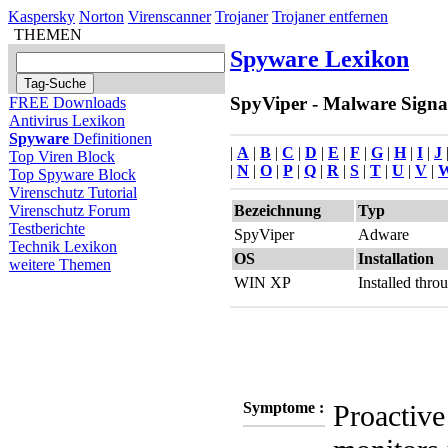
Kaspersky
Norton
Virenscanner
Trojaner
Trojaner entfernen
THEMEN
Spyware Lexikon
SpyViper - Malware Signat
FREE Downloads
Antivirus Lexikon
Spyware
Definitionen
|
A
|
B
|
C
|
D
|
E
|
F
|
G
|
H
|
I
|
J
Top Viren Block
|
N
|
O
|
P
|
Q
|
R
|
S
|
T
|
U
|
V
|
Top Spyware Block
Virenschutz Tutorial
Bezeichnung
Typ
Virenschutz Forum
Testberichte
SpyViper
Adware
Technik Lexikon
OS
Installation
weitere Themen
WIN XP
Installed thr
Symptome :
Proactive