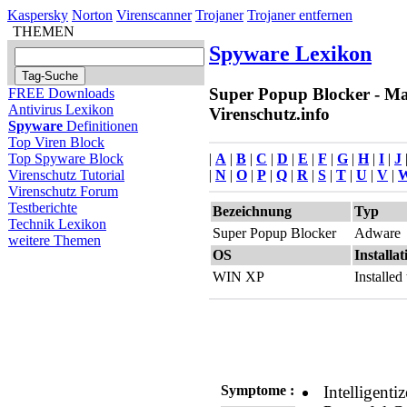
Kaspersky
Norton
Virenscanner
Trojaner
Trojaner entfernen
THEMEN
Spyware Lexikon
Super Popup Blocker - Ma
FREE Downloads
Antivirus Lexikon
Virenschutz.info
Spyware
Definitionen
Top Viren Block
|
A
|
B
|
C
|
D
|
E
|
F
|
G
|
H
|
I
|
J
Top Spyware Block
|
N
|
O
|
P
|
Q
|
R
|
S
|
T
|
U
|
V
|
Virenschutz Tutorial
Virenschutz Forum
Testberichte
Bezeichnung
Typ
Technik Lexikon
Super Popup Blocker
Adware
weitere Themen
OS
Installat
WIN XP
Installe
Symptome :
Intelligent