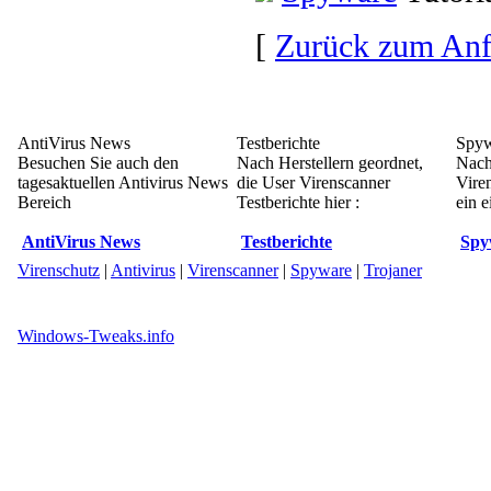
[
Zurück zum An
AntiVirus News
Testberichte
Spyw
Besuchen Sie auch den
Nach Herstellern geordnet,
Nach
tagesaktuellen Antivirus News
die User Virenscanner
Vire
Bereich
Testberichte hier :
ein e
AntiVirus News
Testberichte
Spy
Virenschutz
|
Antivirus
|
Virenscanner
|
Spyware
|
Trojaner
Windows-Tweaks.info