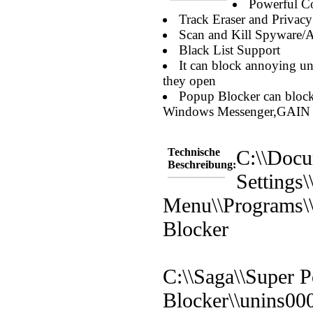
Powerful C
Track Eraser and Privacy
Scan and Kill Spyware/
Black List Support
It can block annoying u
they open
Popup Blocker can bloc
Windows Messenger,GAIN 
Technische
C:\\Docu
Beschreibung:
Settings\
Menu\\Programs\
Blocker
C:\\Saga\\Super 
Blocker\\unins000