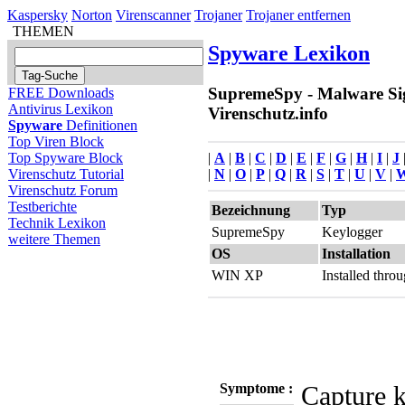
Kaspersky
Norton
Virenscanner
Trojaner
Trojaner entfernen
THEMEN
Spyware Lexikon
SupremeSpy - Malware Si
FREE Downloads
Antivirus Lexikon
Virenschutz.info
Spyware
Definitionen
Top Viren Block
|
A
|
B
|
C
|
D
|
E
|
F
|
G
|
H
|
I
|
J
Top Spyware Block
|
N
|
O
|
P
|
Q
|
R
|
S
|
T
|
U
|
V
|
Virenschutz Tutorial
Virenschutz Forum
Testberichte
Bezeichnung
Typ
Technik Lexikon
SupremeSpy
Keylogger
weitere Themen
OS
Installation
WIN XP
Installed thr
Symptome :
Capture k