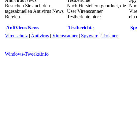
AntiVirus News
Testberichte
Spy
Besuchen Sie auch den
Nach Herstellern geordnet, die
Nac
tagesaktuellen Antivirus News
User Virenscanner
Vir
Bereich
Testberichte hier :
ein 
AntiVirus News
Testberichte
Sp
Virenschutz
|
Antivirus
|
Virenscanner
|
Spyware
|
Trojaner
Windows-Tweaks.info