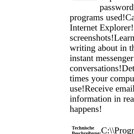
password
programs used!
Ca
Internet Explorer!
screenshots!
Learn
writing about in t
instant messenger
conversations!
Det
times your comput
use!
Receive email
information in rea
happens!
Technische
C:\\Prog
Beschreibung: