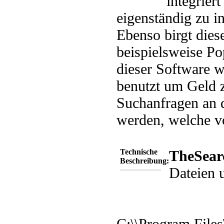
integrier
eigenständig zu i
Ebenso birgt die
beispielsweise Po
dieser Software w
benutzt um Geld z
Suchanfragen an d
werden, welche v
Technische
TheSear
Beschreibung:
Dateien 
C:\\Program File