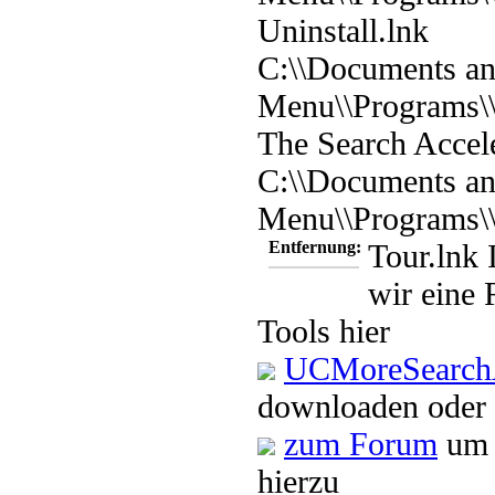
Uninstall.lnk
C:\\Documents and
Menu\\Programs\\
The Search Accele
C:\\Documents and
Menu\\Programs\
Entfernung:
Tour.lnk
I
wir eine 
Tools hier
UCMoreSearchA
downloaden oder 
zum Forum
um 
hierzu