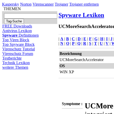
Kaspersky
Norton
Virenscanner
Trojaner
Trojaner entfernen
THEMEN
Spyware Lexikon
UCMoreSearchAccelerator 
FREE Downloads
Antivirus Lexikon
Spyware
Definitionen
|
A
|
B
|
C
|
D
|
E
|
F
|
G
|
H
|
I
|
J
Top Viren Block
|
N
|
O
|
P
|
Q
|
R
|
S
|
T
|
U
|
V
|
Top Spyware Block
Virenschutz Tutorial
Bezeichnung
Virenschutz Forum
Testberichte
UCMoreSearchAccelerator
Technik Lexikon
OS
weitere Themen
WIN XP
Symptome :
UCMore