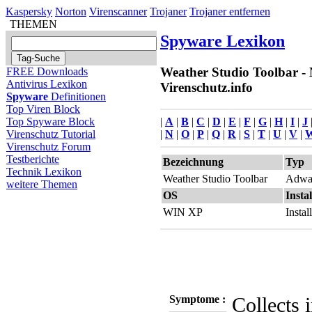
Kaspersky
Norton
Virenscanner
Trojaner
Trojaner entfernen
THEMEN
Spyware Lexikon
Weather Studio Toolbar -
FREE Downloads
Antivirus Lexikon
Virenschutz.info
Spyware
Definitionen
Top Viren Block
|
A
|
B
|
C
|
D
|
E
|
F
|
G
|
H
|
I
|
J
Top Spyware Block
|
N
|
O
|
P
|
Q
|
R
|
S
|
T
|
U
|
V
|
Virenschutz Tutorial
Virenschutz Forum
Testberichte
Bezeichnung
Typ
Technik Lexikon
Weather Studio Toolbar
Adwar
weitere Themen
OS
Instal
WIN XP
Insta
Symptome :
Collects 