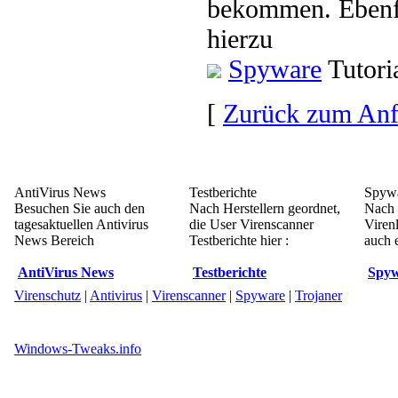
bekommen. Ebenfa
hierzu
Spyware
Tutori
[
Zurück zum An
AntiVirus News
Testberichte
Spywa
Besuchen Sie auch den
Nach Herstellern geordnet,
Nach 
tagesaktuellen Antivirus
die User Virenscanner
Viren
News Bereich
Testberichte hier :
auch e
AntiVirus News
Testberichte
Spyw
Virenschutz
|
Antivirus
|
Virenscanner
|
Spyware
|
Trojaner
Windows-Tweaks.info