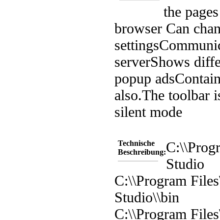
the pages
browser
Can chan
settings
Communica
server
Shows diffe
popup ads
Contains
also.
The toolbar is
silent mode
Technische
C:\\Prog
Beschreibung:
Studio
C:\\Program Files
Studio\\bin
C:\\Program Files