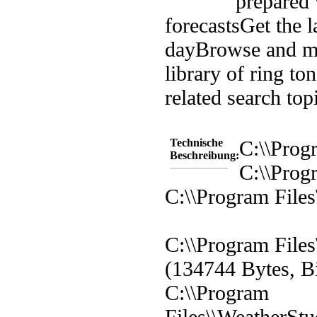
prepared 
forecasts
Get the l
day
Browse and me
library of ring to
related search top
Technische
C:\\Prog
Beschreibung:
C:\\Prog
C:\\Program Files
C:\\Program File
(134744 Bytes, B
C:\\Program
Files\\WeatherSt