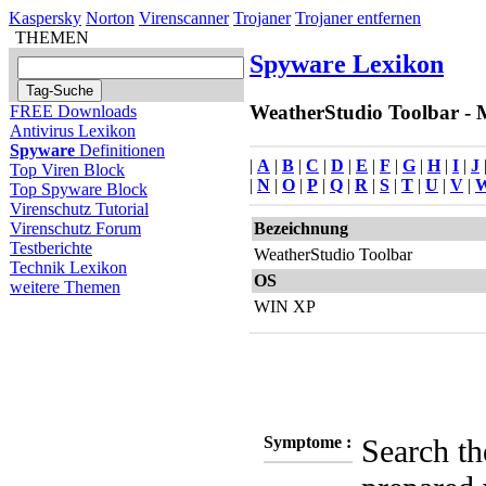
Kaspersky
Norton
Virenscanner
Trojaner
Trojaner entfernen
THEMEN
Spyware Lexikon
WeatherStudio Toolbar - M
FREE Downloads
Antivirus Lexikon
Spyware
Definitionen
|
A
|
B
|
C
|
D
|
E
|
F
|
G
|
H
|
I
|
J
Top Viren Block
|
N
|
O
|
P
|
Q
|
R
|
S
|
T
|
U
|
V
|
Top Spyware Block
Virenschutz Tutorial
Bezeichnung
Virenschutz Forum
Testberichte
WeatherStudio Toolbar
Technik Lexikon
OS
weitere Themen
WIN XP
Symptome :
Search t