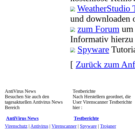
WeatherStudio 
und downloaden o
zum Forum
um 
Informativ hierzu
Spyware
Tutori
[
Zurück zum An
AntiVirus News
Testberichte
Besuchen Sie auch den
Nach Herstellern geordnet, die
tagesaktuellen Antivirus News
User Virenscanner Testberichte
Bereich
hier :
AntiVirus News
Testberichte
Virenschutz
|
Antivirus
|
Virenscanner
|
Spyware
|
Trojaner