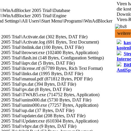
Viren h
die kos
s\\WinAdBlocker 2005 Trial\\Database
Downlo
s\\WinAdBlocker 2005 Trial\\Engine
Viren-R
d Settings\\All Users\\Start Menu\\Programs\\WinAdBlocker
weitere
2005 Trial\\Activate.dat (302 Bytes, DAT File)
2005 Trial\\Activate.log (691 Bytes, Text Document)
kas
2005 Trial\\bnlink.dat (100 Bytes, DAT File)
kostenl
2005 Trial\\browser.exe (102400 Bytes, Application)
Ste
005 Trial\\flash.ini (148 Bytes, Configuration Settings)
Intern
2005 Trial\\lapv.dat (5 Bytes, DAT File)
Bit
005 Trial\\license.rtf (67789 Bytes, Rich Text Format)
AntiS
2005 Trial\\links.dat (1995 Bytes, DAT File)
 2005 Trial\\manual.pdf (871812 Bytes, PDF File)
2005 Trial\\ps.dat (394 Bytes, DAT File)
2005 Trial\\pv.dat (8 Bytes, DAT File)
 2005 Trial\\TWAB5.exe (714752 Bytes, Application)
2005 Trial\\unins000.dat (5730 Bytes, DAT File)
2005 Trial\\unins000.exe (77257 Bytes, Application)
2005 Trial\\up.dat (37 Bytes, DAT File)
2005 Trial\\updater.dat (208 Bytes, DAT File)
2005 Trial\\Updater.exe (610304 Bytes, Application)
2005 Trial\\vbpv.dat (9 Bytes, DAT File)