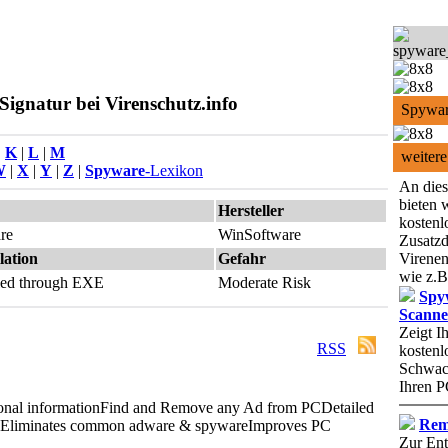
ignatur bei Virenschutz.info
Spywar
|
K
|
L
|
M
weitere
W
|
X
|
Y
|
Z
|
Spyware
-Lexikon
An dies
bieten 
Hersteller
kostenl
re
WinSoftware
Zusatzd
lation
Gefahr
Virenen
wie z.B
lled through EXE
Moderate Risk
Spy
Scanne
Zeigt I
RSS
kostenl
Schwach
Ihren P
onal information
Find and Remove any Ad from PC
Detailed
Rem
Eliminates common adware & spyware
Improves PC
Zur Ent