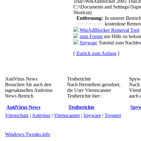
Trial\\WinAdBlocker 2005 Trial.l
C:\\Documents and Settings\\Sap
Shortcut)
Entfernung:
In unserer Bereic
kostenlose Remova
WinAdBlocker Removal Tool
zum Forum
um Hilfe zu bekom
Spyware
Tutorial zum Nachle
[
Zurück zum Anfang
]
AntiVirus News
Testberichte
Spywa
Besuchen Sie auch den
Nach Herstellern geordnet,
Nach 
tagesaktuellen Antivirus
die User Virenscanner
Viren
News Bereich
Testberichte hier :
auch e
AntiVirus News
Testberichte
Spyw
Virenschutz
|
Antivirus
|
Virenscanner
|
Spyware
|
Trojaner
Windows-Tweaks.info