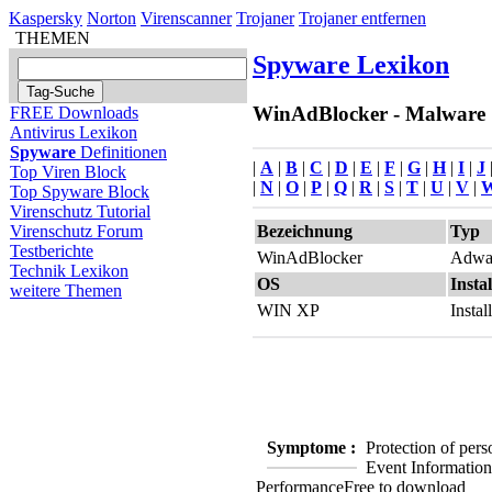
Kaspersky
Norton
Virenscanner
Trojaner
Trojaner entfernen
THEMEN
Spyware Lexikon
WinAdBlocker - Malware S
FREE Downloads
Antivirus Lexikon
Spyware
Definitionen
|
A
|
B
|
C
|
D
|
E
|
F
|
G
|
H
|
I
|
J
Top Viren Block
|
N
|
O
|
P
|
Q
|
R
|
S
|
T
|
U
|
V
|
Top Spyware Block
Virenschutz Tutorial
Bezeichnung
Typ
Virenschutz Forum
Testberichte
WinAdBlocker
Adwa
Technik Lexikon
OS
Instal
weitere Themen
WIN XP
Insta
Symptome :
Protection of pers
Event Information
Performance
Free to download