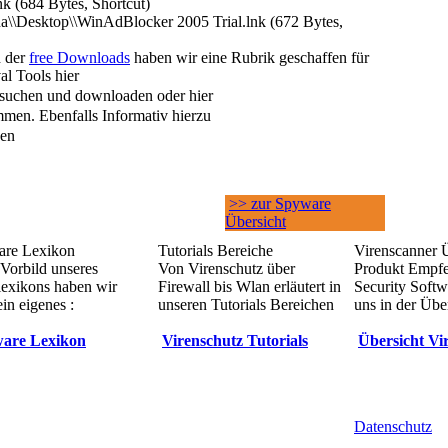
nk (684 Bytes, Shortcut)
na\\Desktop\\WinAdBlocker 2005 Trial.lnk (672 Bytes,
h der
free Downloads
haben wir eine Rubrik geschaffen für
l Tools hier
suchen und downloaden oder hier
men. Ebenfalls Informativ hierzu
sen
>> zur Spyware
Übersicht
re Lexikon
Tutorials Bereiche
Virenscanner 
Vorbild unseres
Von Virenschutz über
Produkt Empf
lexikons haben wir
Firewall bis Wlan erläutert in
Security Softw
in eigenes :
unseren Tutorials Bereichen
uns in der Übe
are Lexikon
Virenschutz Tutorials
Übersicht Vi
Datenschutz