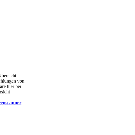
Übersicht
ehlungen von
are hier bei
rsicht
renscanner