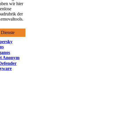
aben wir hier
tenlose
adrubrik der
emovaltools.
 Dienste
persky
os
ganos
et Anonym
Defender
pyware