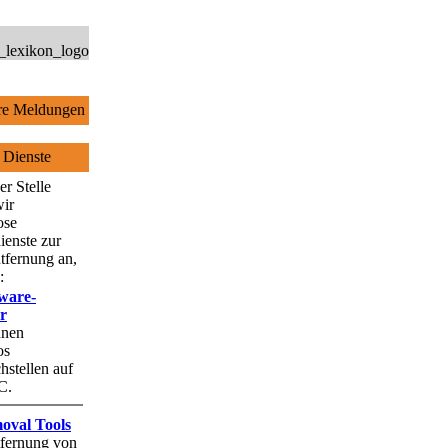
e Meldungen
 Dienste
er Stelle
wir
ose
ienste zur
tfernung an,
:
ware-
r
hnen
os
stellen auf
C.
oval Tools
fernung von