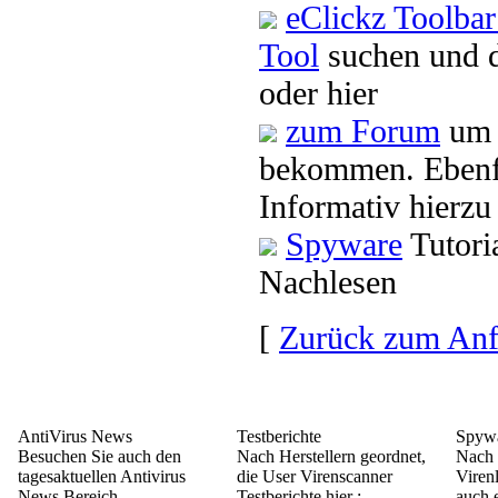
eClickz Toolba
Tool
suchen und 
oder hier
zum Forum
um 
bekommen. Ebenf
Informativ hierzu
Spyware
Tutori
Nachlesen
[
Zurück zum An
AntiVirus News
Testberichte
Spywa
Besuchen Sie auch den
Nach Herstellern geordnet,
Nach 
tagesaktuellen Antivirus
die User Virenscanner
Viren
News Bereich
Testberichte hier :
auch e