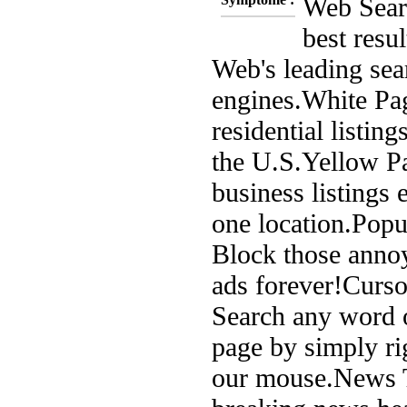
Web Searc
best resu
Web's leading sea
engines.
White Pa
residential listin
the U.S.
Yellow P
business listings 
one location.
Popu
Block those anno
ads forever!
Curso
Search any word 
page by simply ri
our mouse.
News T