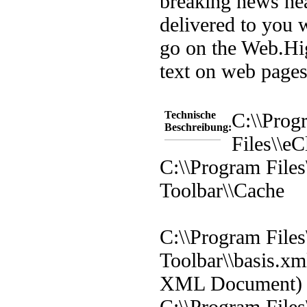
breaking news he
delivered to you 
go on the Web.
Hi
text on web page
Technische
C:\\Prog
Beschreibung:
Files\\eC
C:\\Program Files
Toolbar\\Cache
C:\\Program Files
Toolbar\\basis.xm
XML Document)
C:\\Program Files