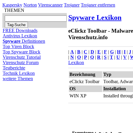
Kaspersky
Norton
Virenscanner
Trojaner
Trojaner entfernen
THEMEN
Spyware Lexikon
eClickz Toolbar - Malware
FREE Downloads
Antivirus Lexikon
Virenschutz.info
Spyware
Definitionen
Top Viren Block
|
A
|
B
|
C
|
D
|
E
|
F
|
G
|
H
|
I
|
J
Top Spyware Block
|
N
|
O
|
P
|
Q
|
R
|
S
|
T
|
U
|
V
|
Virenschutz Tutorial
Lexikon
Virenschutz Forum
Testberichte
Technik Lexikon
Bezeichnung
Typ
weitere Themen
eClickz Toolbar
Toolbar, Adwar
OS
Installation
WIN XP
Installed thro
Symptome :