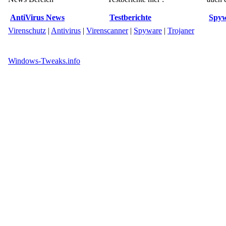
AntiVirus News
Testberichte
Spyw
Virenschutz
|
Antivirus
|
Virenscanner
|
Spyware
|
Trojaner
Windows-Tweaks.info