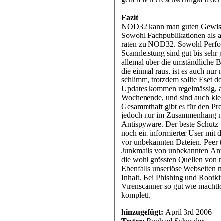
Fazit
NOD32 kann man guten Gewiss
Sowohl Fachpublikationen als 
raten zu NOD32. Sowohl Perfo
Scannleistung sind gut bis sehr 
allemal über die umständliche 
die einmal raus, ist es auch nur
schlimm, trotzdem sollte Eset d
Updates kommen regelmässig, 
Wochenende, und sind auch klei
Gesammthaft gibt es für den Pre
jedoch nur im Zusammenhang m
Antispyware. Der beste Schutz 
noch ein informierter User mit 
vor unbekannten Dateien. Peer 
Junkmails von unbekannten An
die wohl grössten Quellen von 
Ebenfalls unseriöse Webseiten 
Inhalt. Bei Phishing und Rootkit
Virenscanner so gut wie machtlo
komplett.
hinzugefügt:
April 3rd 2006
Tester:
Raphael Schnyder