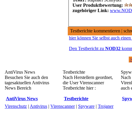
User Produktbewertung:
zugehöriger Link:
www.NOD3
Testberichte kommentieren | schr
hier können Sie selbst auch einen
Den Testbericht zu
NOD32
komm
>
AntiVirus News
Testberichte
Spywa
Besuchen Sie auch den
Nach Herstellern geordnet,
Nach 
tagesaktuellen Antivirus
die User Virenscanner
Viren
News Bereich
Testberichte hier :
auch e
AntiVirus News
Testberichte
Spyw
Virenschutz
|
Antivirus
|
Virenscanner
|
Spyware
|
Trojaner