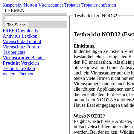
Kaspersky
Norton
Virenscanner
Trojaner
Trojaner entfernen
THEMEN
Testbericht zu NOD32
FREE Downloads
Testbericht NOD32 (Eset
Antivirus Lexikon
Virenschutz Tutorial
Einleitung
Virenschutz Forum
In der heutigen Zeit ist ein Vire
Testberichte
Bestandteil eines kompletten Si
Virenscanner
Berater
den PC unerlässlich. Als alleini
Produkt
Vergleich
ohne Firewall und ohne Antispy
Technik Lexikon
auch ein Virenscanner nur die 
weitere Themen
bieten viele Firmen nicht nur ei
Virenscanner, sondern auch Kom
alle nötigen Applikationen zur
dienen enthalten. In diesem (Tes
nur auf den NOD32-Antiviren-
Hause Eset eingegangen und de
Wieso NOD32?
Es gibt wirklich viele Anbieter,
in Fachzeitschriften unter die
werden. Bei der so gen. Wildlis