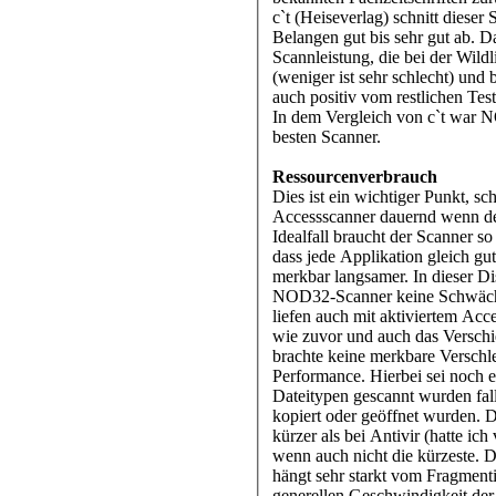
c`t (Heiseverlag) schnitt dieser
Belangen gut bis sehr gut ab. D
Scannleistung, die bei der Wildl
(weniger ist sehr schlecht) und b
auch positiv vom restlichen Tes
In dem Vergleich von c`t war 
besten Scanner.
Ressourcenverbrauch
Dies ist ein wichtiger Punkt, schl
Accessscanner dauernd wenn de
Idealfall braucht der Scanner s
dass jede Applikation gleich gut
merkbar langsamer. In dieser Dis
NOD32-Scanner keine Schwäche
liefen auch mit aktiviertem Acce
wie zuvor und auch das Verschi
brachte keine merkbare Verschl
Performance. Hierbei sei noch e
Dateitypen gescannt wurden fall
kopiert oder geöffnet wurden. 
kürzer als bei Antivir (hatte ich v
wenn auch nicht die kürzeste. 
hängt sehr starkt vom Fragment
generellen Geschwindigkeit der 