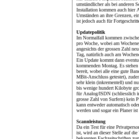
umständlicher als bei anderen S
Installation kommen auch hier 
Umständen an ihre Grenzen, ei
ist jedoch auch für Fortgeschrit
Updatepolitik
Im Normalfall kommen zwische
pro Woche, wobei am Wochenen
angesichts der grossen Zahl neu
Tag, natürlich auch am Wochenen
Ein Update kommt dann eventue
kommenden Montag. Es stehen 
bereit, wobei alle eine gute Band
MBit-Anschluss getestet), zude
sehr klein (inkrementell) und n
bis wenige hundert Kilobyte gr
für Analog/ISDN (schliesslich 
grosse Zahl von Surfern) kein 
kann entweder automatisch oder
werden und sogar ein Planer ist
Scannleistung
Da ein Test für eine Privatperso
ist, wird an dieser Stelle auf di
bekannten Fachzeitschriften zur