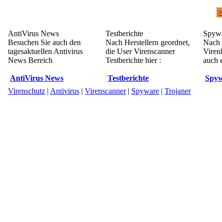
>
AntiVirus News
Testberichte
Spywa
Besuchen Sie auch den
Nach Herstellern geordnet,
Nach 
tagesaktuellen Antivirus
die User Virenscanner
Viren
News Bereich
Testberichte hier :
auch e
AntiVirus News
Testberichte
Spyw
Virenschutz
|
Antivirus
|
Virenscanner
|
Spyware
|
Trojaner