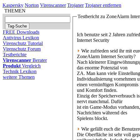
Kaspersky
Norton
Virenscanner
Trojaner
Trojaner entfernen
THEMEN
Testbericht zu ZoneAlarm Inter
FREE Downloads
Ich benutze seit 2 Jahren zufr
Antivirus Lexikon
Internet Security
Virenschutz Tutorial
Virenschutz Forum
Wie zufrieden seid ihr mit eu
Testberichte
ZoneAlarm Internet Security?
Virenscanner
Berater
Nach kleinerer Eingewöhnungs
Produkt
Vergleich
das enorme Potenzial von
Technik Lexikon
ZA. Man kann viele Einstellung
weitere Themen
Individualisierung vornehmen 
einen vernünftigen Kompromis 
und Komfort finden.
Einzig der Speicherverbrauch i
nervt manchmal. Dafür
ist ein Game-Modus vorhanden,
Nachrichten während des
Spielens blockt.
Wie gefällt euch die Benutzer
Die Oberfläche ist sehr voll ge