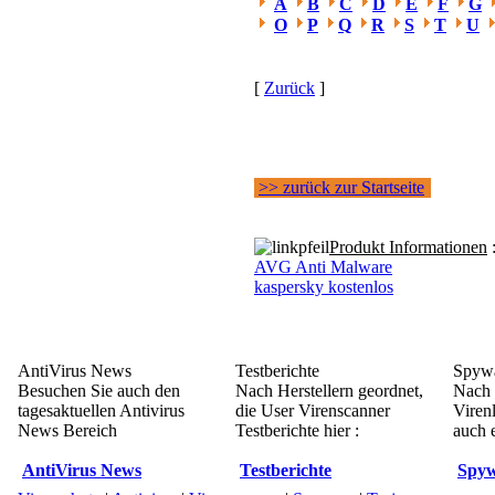
A
B
C
D
E
F
G
O
P
Q
R
S
T
U
[
Zurück
]
>> zurück zur Startseite
Produkt Informationen
AVG Anti Malware
kaspersky kostenlos
AntiVirus News
Testberichte
Spywa
Besuchen Sie auch den
Nach Herstellern geordnet,
Nach 
tagesaktuellen Antivirus
die User Virenscanner
Viren
News Bereich
Testberichte hier :
auch e
AntiVirus News
Testberichte
Spyw