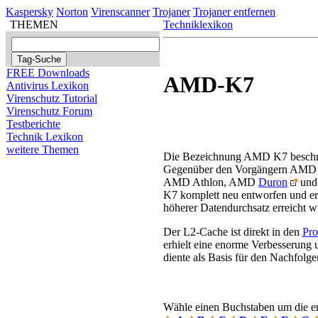
Kaspersky
Norton
Virenscanner
Trojaner
Trojaner entfernen
THEMEN
Techniklexikon
FREE Downloads
AMD-K7
Antivirus Lexikon
Virenschutz Tutorial
Virenschutz Forum
Testberichte
Technik Lexikon
weitere Themen
Die Bezeichnung AMD K7 beschre
Gegenüber den Vorgängern AMD K
AMD Athlon, AMD
Duron
und 
K7 komplett neu entworfen und er
höherer Datendurchsatz erreicht w
Der L2-Cache ist direkt in den
Pro
erhielt eine enorme Verbesserung 
diente als Basis für den Nachfol
Wähle einen Buchstaben um die ent