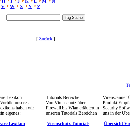
H
I
J
K
L
M
N
V
W
X
Y
Z
[
Zurück
]
:
Te
re Lexikon
Tutorials Bereiche
Virenscanner 
Vorbild unseres
Von Virenschutz über
Produkt Empf
lexikons haben wir
Firewall bis Wlan erläutert in
Security Softw
in eigenes :
unseren Tutorials Bereichen
uns in der Übe
are Lexikon
Virenschutz Tutorials
Übersicht Vi