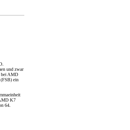
D.
men und zwar
e bei AMD
 (FSB) ein
ommaeinheit
ur AMD K7
on 64.