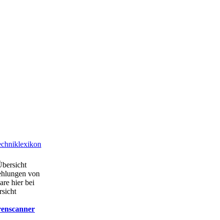
chniklexikon
Übersicht
ehlungen von
are hier bei
rsicht
renscanner