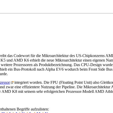
ibt das Codewort für die Mikroarchitektur des US-Chipkonzerns AM
5 und AMD K6 erhielt die neue Mikroarchitektur einen eigenen Na
weitere Prozessoren als Produktbezeichnung. Das CPU-Design wurd
hielt ein Bus-Protokoll nach Alpha EV6 wodurch beim Front Side Bus
urde.
zessor
integriert worden. Die FPU (Floating Point Unit) also Gleitk
und zwar eine effizientere Nutzung der Pipeline. Die Mikroarchitekt
ger AMD K8 mit seinem sehr erfolgreichen Prozessor-Modell AMD Athl
haltenen Begriffe aufzulisten: