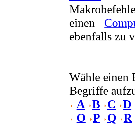
Makrobefeh
einen
Compu
ebenfalls zu v
Wähle einen 
Begriffe aufzu
A
B
C
D
O
P
Q
R