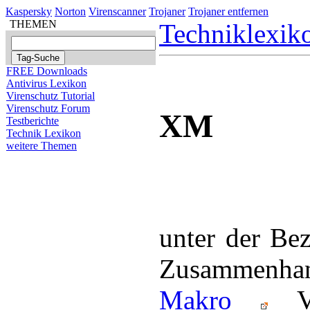
Kaspersky
Norton
Virenscanner
Trojaner
Trojaner entfernen
THEMEN
Techniklexik
FREE Downloads
Antivirus Lexikon
Virenschutz Tutorial
Virenschutz Forum
XM
Testberichte
Technik Lexikon
weitere Themen
unter der Be
Zusammenha
Makro
Vir