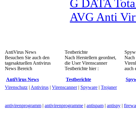
G DATA Tota
AVG Anti Vir
AntiVirus News
Testberichte
Spywa
Besuchen Sie auch den
Nach Herstellern geordnet,
Nach 
tagesaktuellen Antivirus
die User Virenscanner
Viren
News Bereich
Testberichte hier :
auch e
AntiVirus News
Testberichte
Spyw
Virenschutz
|
Antivirus
|
Virenscanner
|
Spyware
|
Trojaner
antivirenprogramm
|
antivirenprogramme
|
antispam
|
antispy
|
firewa