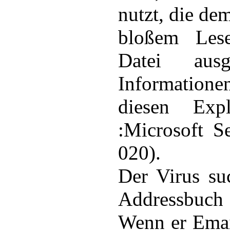
nutzt, die dem
bloßem Les
Datei aus
Information
diesen Exp
:Microsoft S
020).
Der Virus su
Addressbuch
Wenn er Emai