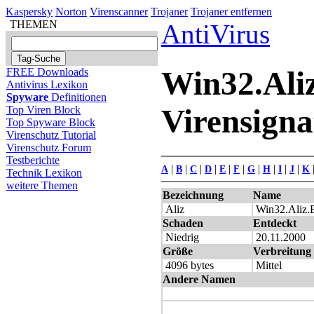
Kaspersky
Norton
Virenscanner
Trojaner
Trojaner entfernen
THEMEN
AntiVirus
Win32.Al
FREE Downloads
Antivirus Lexikon
Spyware
Definitionen
Virensigna
Top Viren Block
Top Spyware Block
Virenschutz Tutorial
Virenschutz Forum
Testberichte
|
|
|
|
|
|
|
|
|
|
A
B
C
D
E
F
G
H
I
J
K
Technik Lexikon
weitere Themen
Bezeichnung
Name
Aliz
Win32.Ali
Schaden
Entdeckt
Niedrig
20.11.2000
Größe
Verbreitung
4096 bytes
Mittel
Andere Namen