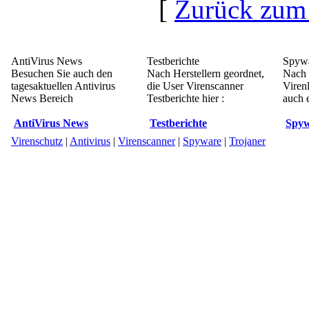
[
Zurück zum
AntiVirus News
Testberichte
Spywa
Besuchen Sie auch den
Nach Herstellern geordnet,
Nach 
tagesaktuellen Antivirus
die User Virenscanner
Viren
News Bereich
Testberichte hier :
auch e
AntiVirus News
Testberichte
Spyw
Virenschutz
|
Antivirus
|
Virenscanner
|
Spyware
|
Trojaner