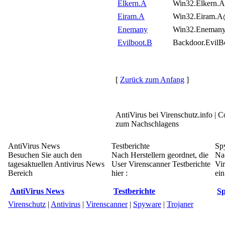
Elkern.A
Win32.Elkern.A
Eiram.A
Win32.Eiram
Enemany
Win32.Enemany
Evilboot.B
Backdoor.EvilB
[
Zurück zum Anfang
]
AntiVirus bei Virenschutz.info | 
zum Nachschlagens
AntiVirus News
Testberichte
Sp
Besuchen Sie auch den
Nach Herstellern geordnet, die
Na
tagesaktuellen Antivirus News
User Virenscanner Testberichte
Vi
Bereich
hier :
ein
AntiVirus News
Testberichte
Sp
Virenschutz
|
Antivirus
|
Virenscanner
|
Spyware
|
Trojaner