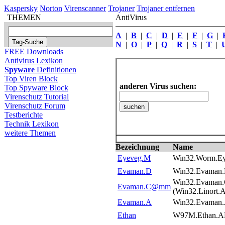
Kaspersky
Norton
Virenscanner
Trojaner
Trojaner entfernen
THEMEN
AntiVirus
A
|
B
|
C
|
D
|
E
|
F
|
G
|
N
|
O
|
P
|
Q
|
R
|
S
|
T
|
FREE Downloads
Antivirus Lexikon
Spyware
Definitionen
Top Viren Block
anderen Virus suchen:
Top Spyware Block
Virenschutz Tutorial
Virenschutz Forum
Testberichte
Technik Lexikon
weitere Themen
Bezeichnung
Name
Eyeveg.M
Win32.Worm.E
Evaman.D
Win32.Evama
Win32.Evama
Evaman.C@mm
(Win32.Linort
Evaman.A
Win32.Evama
Ethan
W97M.Ethan.