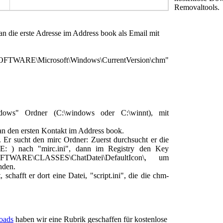
Removaltools.
 an die erste Adresse im Address book als Email mit
ARE\Microsoft\Windows\CurrentVersion\chm"
dows" Ordner (C:\windows oder C:\winnt), mit
an den ersten Kontakt im Address book.
. Er sucht den mirc Ordner: Zuerst durchsucht er die
E: ) nach "mirc.ini", dann im Registry den Key
ARE\CLASSES\ChatDatei\DefaultIcon\, um
nden.
chafft er dort eine Datei, "script.ini", die die chm-
oads
haben wir eine Rubrik geschaffen für kostenlose