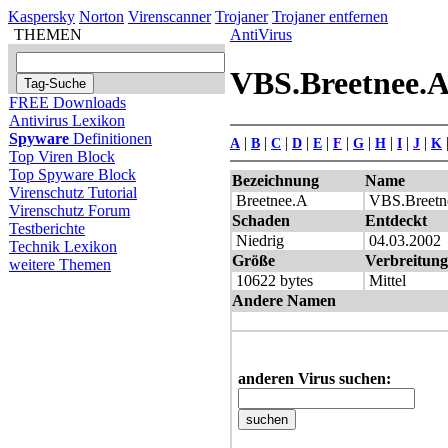
Kaspersky
Norton
Virenscanner
Trojaner
Trojaner entfernen
THEMEN
AntiVirus
VBS.Breetnee.
FREE Downloads
Antivirus Lexikon
Spyware
Definitionen
|
|
|
|
|
|
|
|
|
|
A
B
C
D
E
F
G
H
I
J
K
Top Viren Block
Top Spyware Block
Bezeichnung
Name
Virenschutz Tutorial
Breetnee.A
VBS.Breet
Virenschutz Forum
Schaden
Entdeckt
Testberichte
Niedrig
04.03.2002
Technik Lexikon
Größe
Verbreitung
weitere Themen
10622 bytes
Mittel
Andere Namen
anderen Virus suchen: