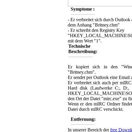
Symptome :
- Er verbreitet sich durch Outlook
dem Anhang "Britney.chm"
- Er schreibt den Registry Key
"HKEY_LOCAL_MACHINE\SOFTW
mit dem Wert "1".
Technische
Beschreibung:
Er kopiert sich in den "Win
"Britney.chm".
Er sendet per Outlook eine Email 
Er verbreitet sich auch per mIRC
Hard disk (Laufwerke C:, D:, 
HKEY_LOCAL_MACHINE\SOFTW
den Ort der Datei "mirc.exe" zu fi
Wenn er den mIRC Ordner findet, s
Datei durch mIRC verschickt.
Entfernung:
In unserer Bereich der
free Downl