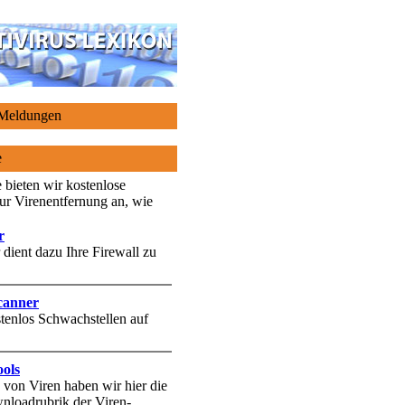
 Meldungen
e
e bieten wir kostenlose
ur Virenentfernung an, wie
r
 dient dazu Ihre Firewall zu
canner
stenlos Schwachstellen auf
ols
 von Viren haben wir hier die
nloadrubrik der Viren-