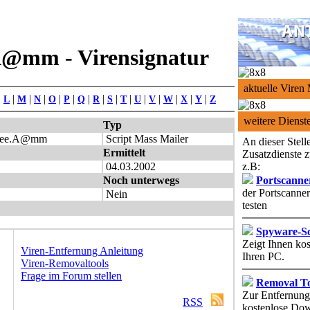
A@mm - Virensignatur
aktuelle Viren
|
|
|
|
|
|
|
|
|
|
|
|
|
|
|
L
M
N
O
P
Q
R
S
T
U
V
W
X
Y
Z
weitere Dienst
Typ
nee.A@mm
Script Mass Mailer
An dieser Stell
Ermittelt
Zusatzdienste z
04.03.2002
z.B:
Noch unterwegs
Portscanne
der Portscanner
Nein
testen
Spyware-S
Zeigt Ihnen ko
Viren-Entfernung Anleitung
Ihren PC.
Viren-Removaltools
Frage im Forum stellen
Removal To
Zur Entfernung
RSS
kostenlose Dow