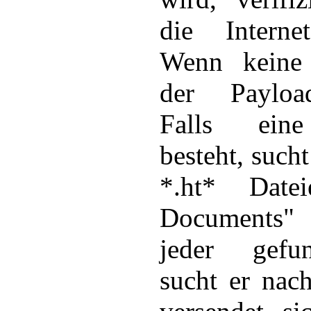
die Interne
Wenn keine 
der Payloa
Falls eine
besteht, such
*.ht* Dat
Documents" 
jeder gefu
sucht er nac