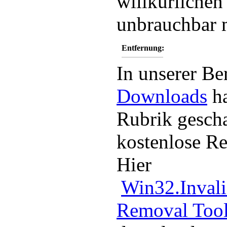
willkürliche
unbrauchbar 
Entfernung:
In unserer Be
Downloads
ha
Rubrik gescha
kostenlose R
Hier
Win32.Inva
Removal Too