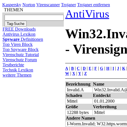
Kaspersky
Norton
Virenscanner
Trojaner
Trojaner entfernen
THEMEN
AntiVirus
Win32.In
FREE Downloads
Antivirus Lexikon
Spyware
Definitionen
- Virensig
Top Viren Block
Top Spyware Block
Virenschutz Tutorial
Virenschutz Forum
Testberichte
|
|
|
|
|
|
|
|
|
|
A
B
C
D
E
F
G
H
I
J
K
Technik Lexikon
|
|
|
W
X
Y
Z
weitere Themen
Bezeichnung
Name
Invalid.A
Win32.Invalid.
Schaden
Entdeckt
Mittel
01.01.2000
Größe
Verbreitung
12288 bytes
Mittel
Andere Namen
I-Worm.Invalid; W32.https.worm