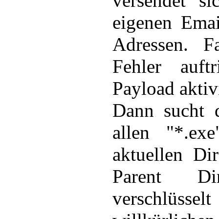
versendet s
eigenen Emai
Adressen. F
Fehler auft
Payload aktivi
Dann sucht 
allen "*.ex
aktuellen Di
Parent Di
verschlüssel