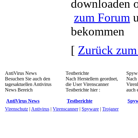
downloaden o
zum Forum
u
bekommen
[
Zurück zum
AntiVirus News
Testberichte
Spywa
Besuchen Sie auch den
Nach Herstellern geordnet,
Nach 
tagesaktuellen Antivirus
die User Virenscanner
Viren
News Bereich
Testberichte hier :
auch e
AntiVirus News
Testberichte
Spyw
Virenschutz
|
Antivirus
|
Virenscanner
|
Spyware
|
Trojaner