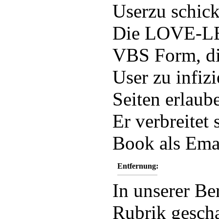
Userzu schick
Die LOVE-LE
VBS Form, die
User zu infiz
Seiten erlaub
Er verbreitet
Book als Ema
Entfernung:
In unserer Be
Rubrik gescha