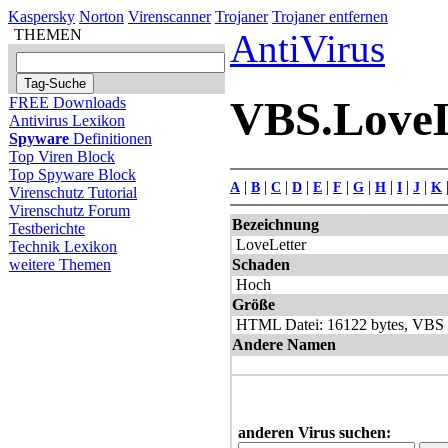
Kaspersky
Norton
Virenscanner
Trojaner
Trojaner entfernen
THEMEN
AntiVirus
VBS.LoveLe
FREE Downloads
Antivirus Lexikon
Spyware
Definitionen
Top Viren Block
Top Spyware Block
|
|
|
|
|
|
|
|
|
|
A
B
C
D
E
F
G
H
I
J
K
Virenschutz Tutorial
Virenschutz Forum
Bezeichnung
Testberichte
LoveLetter
Technik Lexikon
Schaden
weitere Themen
Hoch
Größe
HTML Datei: 16122 bytes, VBS D
Andere Namen
anderen Virus suchen: