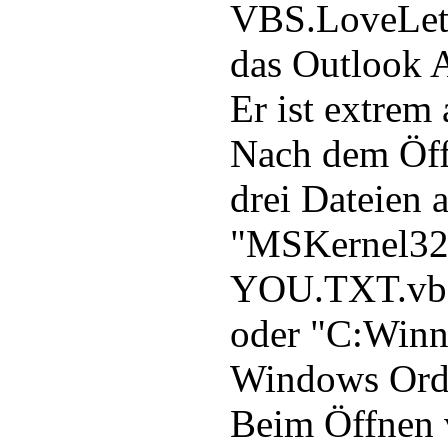
VBS.LoveLette
das Outlook A
Er ist extrem
Nach dem Öffn
drei Dateien 
"MSKernel3
YOU.TXT.vbs
oder "C:Win
Windows Ordn
Beim Öffnen v