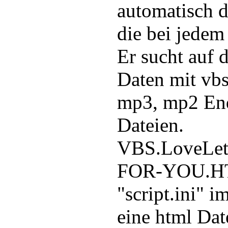
automatisch 
die bei jedem 
Er sucht auf
Daten mit vbs, 
mp3, mp2 Endu
Dateien.
VBS.LoveLett
FOR-YOU.HTM
"script.ini" 
eine html Da