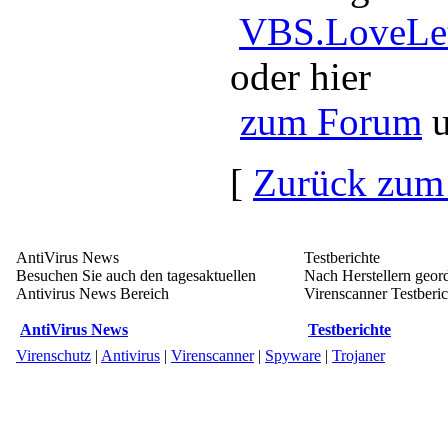
VBS.LoveLet
oder hier
zum Forum
u
[
Zurück zum
AntiVirus News
Testberichte
Besuchen Sie auch den tagesaktuellen
Nach Herstellern geord
Antivirus News Bereich
Virenscanner Testberich
AntiVirus News
Testberichte
Virenschutz
|
Antivirus
|
Virenscanner
|
Spyware
|
Trojaner