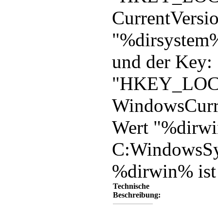
CurrentVersi
"%dirsystem
und der Key:
"HKEY_LOCA
WindowsCurr
Wert "%dirw
C:WindowsSy
%dirwin% ist
Technische
Beschreibung: