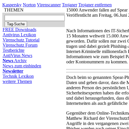
Kaspersky
Norton
Virenscanner
Trojaner
Trojaner entfernen
THEMEN
15000 Anwender fallen auf Spear 
Veröffentlicht am Freitag, 06.Jun
FREE Downloads
Nach Informationen des IT-Sicherhe
Antivirus Lexikon
15 Monaten weltweit 15.000 Anwe
Virenschutz Tutorial
geworden. Dafür sollen nur zwei 
Virenschutz Forum
tragen und dabei gezielt Phishing
Testberichte
Internet-Kriminelle millionenfach
AntiVirus News
Informationen wie zum Beispiel 
News
Archiv
oder Kontonummern zu kommen.
News zum einbinden
Newsletter
Technik Lexikon
Doch beim so genannten Spear-Phis
weitere Themen
Daten und geben davor, dass die M
anderen Person des persönlichen 
Sicherheitsexperten haben die erf
und dabei herausgefunden, dass d
Internetseiten als auch gefährlich
Gegenüber dem Online-Technikmaga
Matthew Richard der Virenschutzf
Angriffe in den vergangenen zwe
Phisher werden nach seiner Einsch