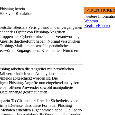
Phishing herein
VIREN TICKE
i 2008 von Redaktion
weitere Informati
Webroot
RegistryBooster
itsdienstleisters Verisign sind in den vergangenen
nder das Opfer von Phishing-Angriffen
Gruppen aus Cyberkriminellen die Verantwortung
-Angriffe durchgeführt haben. Normal verschicken
 Phishing-Mails um an sensible persönliche
Passwörter, Zugangsdaten, Kreditkarten-Nummern
hing arbeiten die Angreifer mit persönlichen
ail vermeintlich vom Arbeitgeber oder einer
Umfelds abgeschickt worden ist. Die
olgten Phishing-Angriffe nun eingehend analysiert
ie betroffenen Anwender sowohl manipulierte
e Dateianhänge geöffnet hatten.
zin TecChannel erklärte der Sicherheitsexperte
irma iDefense, dass diese Form der Phishing-
i Monaten erheblich zugenommen habe. Die Spear-
ätzung nicht so einfach die Segel einholen sondern