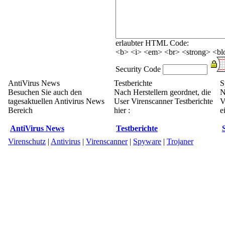
erlaubter HTML Code:
<b> <i> <em> <br> <strong> <blo
Security Code
AntiVirus News
Testberichte
S
Besuchen Sie auch den
Nach Herstellern geordnet, die
N
tagesaktuellen Antivirus News
User Virenscanner Testberichte
V
Bereich
hier :
e
AntiVirus News
Testberichte
Virenschutz
|
Antivirus
|
Virenscanner
|
Spyware
|
Trojaner