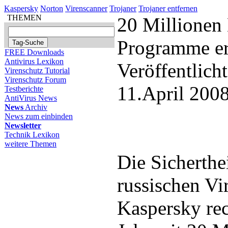
Kaspersky
Norton
Virenscanner
Trojaner
Trojaner entfernen
THEMEN
20 Millionen
Programme er
FREE Downloads
Antivirus Lexikon
Veröffentlich
Virenschutz Tutorial
Virenschutz Forum
11.April 200
Testberichte
AntiVirus News
News
Archiv
News zum einbinden
Newsletter
Technik Lexikon
weitere Themen
Die Sicherthe
russischen Vi
Kaspersky re