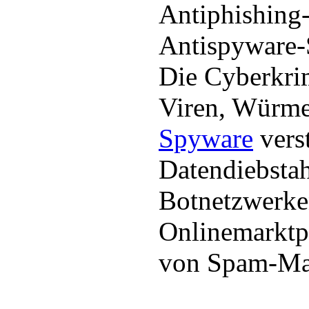
Antiphishing-
Antispyware-S
Die Cyberkrim
Viren, Würme
Spyware
vers
Datendiebsta
Botnetzwerken
Onlinemarktp
von Spam-Mai